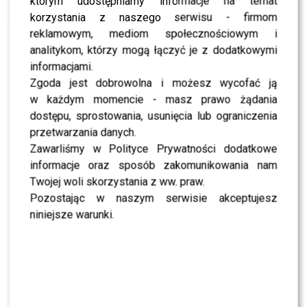
którym udostępniamy informacje na temat
widocznym tatuażem, to będzie to turysta nie znający
korzystania z naszego serwisu - firmom
lub lekceważący dobre obyczaje tego kraju.
reklamowym, mediom społecznościowym i
analitykom, którzy mogą łączyć je z dodatkowymi
Rezonans z bólem
informacjami.
Zgoda jest dobrowolna i możesz wycofać ją
Niekomfortowo możemy się poczuć również podczas
w każdym momencie - masz prawo żądania
prześwietlenia. Zwykły rentgen nie ma wprawdzie
dostępu, sprostowania, usunięcia lub ograniczenia
wpływu na tatuaż, ale już rezonans magnetyczny tak.
przetwarzania danych.
Takie prześwietlenie może podgrzać tusz w tatuażu i
Zawarliśmy w Polityce Prywatności dodatkowe
spowodować ból, opuchnięcie i oparzenia skórne w
informacje oraz sposób zakomunikowania nam
miejscu tatuażu. Dlaczego tak się dzieje? Otóż w
Twojej woli skorzystania z ww. praw.
niektórych tuszach znajdują się pigmenty z drobinkami
Pozostając w naszym serwisie akceptujesz
metalu, na które oddziałuje bardzo silny magnes w
niniejsze warunki.
rezonansie. Zawsze też należy pamiętać, by uprzedzić
lekarza przed jakimkolwiek prześwietleniem o tym, że
mamy tatuaż.
PRZECZYTAJ –
Kwiatkowski szaleje na wakacjach –
Fani: Uważaj na kobiety tam lepiej!!!