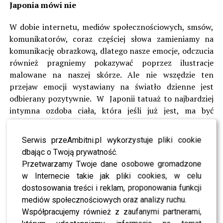
Japonia mówi nie
W dobie internetu, mediów społecznościowych, smsów,
komunikatorów, coraz częściej słowa zamieniamy na
komunikację obrazkową, dlatego nasze emocje, odczucia
również pragniemy pokazywać poprzez ilustracje
malowane na naszej skórze. Ale nie wszędzie ten
przejaw emocji wystawiany na światło dzienne jest
odbierany pozytywnie. W Japonii tatuaż to najbardziej
intymna ozdoba ciała, która jeśli już jest, ma być
skrywana pod ubraniem. I tu uwaga dla osób
zainteresowanych odwiedzeniem kraju kwitnącej wiśni.
Serwis przeAmbitni.pl wykorzystuje pliki cookie
W Japonii w wielu hotelach, aquaparkach, plażach,
dbając o Twoją prywatność.
lunaparkach posiadacze tatuaży mają zakaz wstępu na
Przetwarzamy Twoje dane osobowe gromadzone
basen. Co więcej, od 7 lat w Japonii osoby wytatuowane
w Internecie takie jak pliki cookies, w celu
nie mogą pracować na stanowiskach, w których stykają
dostosowania treści i reklam, proponowania funkcji
się z innymi ludźmi. Tak więc w urzędach, sklepach,
mediów społecznościowych oraz analizy ruchu.
biurach obsługi nie zetkniemy się z osobami z
Współpracujemy również z zaufanymi partnerami,
widocznymi tatuażami. Jeśli zobaczymy osobę z