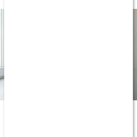
Gładkie golenie bez pieczenia zaczyna się jeszcze przed
przyłożeniem ostrza do skóry. Dokładne umycie dłoni
oraz twarzy skutecznie usuwa wszelkie zanieczyszczenia,
które mogłyby wniknąć w mikroskopijne zacięcia. Ostre