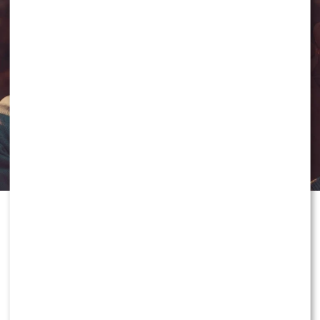
eliminuje ryzyko przeniesienia groźnych bakterii.
Dopiero na tak przygotowane podłoże aplikuje się
odpowiednio dobrany
łagodzący kosmetyk
,
dostarczający tkankom niezbędnych substancji
odżywczych.
Czym gasić pożar na twarzy i jak
kupować kosmetyki?
Tradycyjna
woda po goleniu
zawierająca znaczne ilości
alkoholu może wywoływać silne pieczenie oraz sprzyjać
przesuszaniu naskórka. Szczególnie
skóra wrażliwa
Dobrze dobrany zegarek potrafi podkreślić
reaguje na takie receptury widocznym zaczerwienieniem
charakter stylizacji, zwrócić uwagę na detale i stać
oraz nieprzyjemnym uczuciem ściągnięcia. Podczas
się elementem codziennego wizerunku. Nic więc
poszukiwania idealnego preparatu należy analizować
dziwnego, że rynek oferuje duży wybór modeli.
skład, unikając wysuszających substancji drażniących.
Klasyczne, sportowe, minimalistyczne, wyjątkowe i
Odpowiedni wybór artykułów do pielęgnacji pozwala
wyraziste. Wybór odpowiedniego zegarka nie
wyeliminować problem chronicznego pieczenia po
powinien jednak opierać się wyłącznie na wyglądzie.