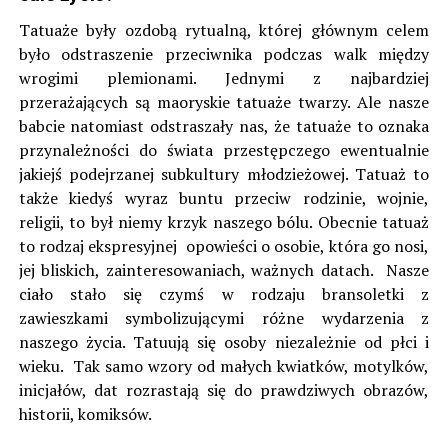
Tatuaże były ozdobą rytualną, której głównym celem
było odstraszenie przeciwnika podczas walk między
wrogimi plemionami. Jednymi z najbardziej
przerażających są maoryskie tatuaże twarzy. Ale nasze
babcie natomiast odstraszały nas, że tatuaże to oznaka
przynależności do świata przestępczego ewentualnie
jakiejś podejrzanej subkultury młodzieżowej. Tatuaż to
także kiedyś wyraz buntu przeciw rodzinie, wojnie,
religii, to był niemy krzyk naszego bólu. Obecnie tatuaż
to rodzaj ekspresyjnej opowieści o osobie, która go nosi,
jej bliskich, zainteresowaniach, ważnych datach. Nasze
ciało stało się czymś w rodzaju bransoletki z
zawieszkami symbolizującymi różne wydarzenia z
naszego życia. Tatuują się osoby niezależnie od płci i
wieku. Tak samo wzory od małych kwiatków, motylków,
inicjałów, dat rozrastają się do prawdziwych obrazów,
historii, komiksów.