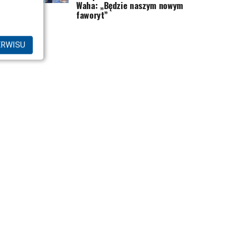
Waha: „Będzie naszym nowym
faworyt”
ERWISU