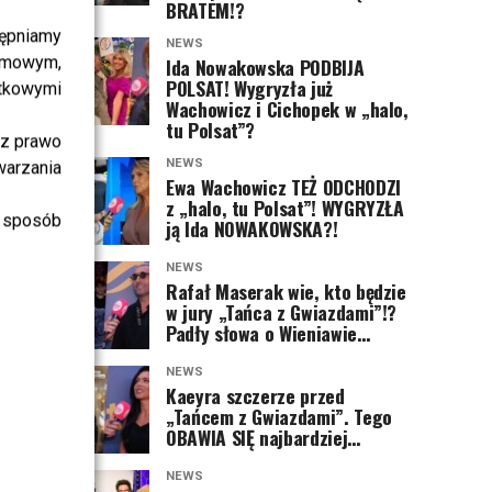
BRATEM!?
ępniamy
NEWS
amowym,
Ida Nowakowska PODBIJA
POLSAT! Wygryzła już
atkowymi
Wachowicz i Cichopek w „halo,
tu Polsat”?
sz prawo
NEWS
warzania
Ewa Wachowicz TEŻ ODCHODZI
z „halo, tu Polsat”! WYGRYZŁA
 sposób
ją Ida NOWAKOWSKA?!
NEWS
Rafał Maserak wie, kto będzie
w jury „Tańca z Gwiazdami”!?
Padły słowa o Wieniawie…
NEWS
Kaeyra szczerze przed
„Tańcem z Gwiazdami”. Tego
OBAWIA SIĘ najbardziej…
NEWS