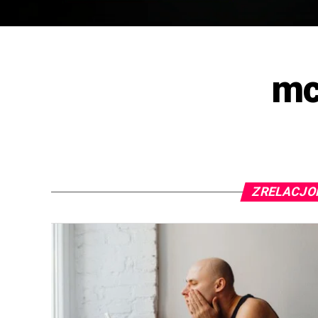
m
ZRELACJO