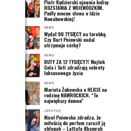
Piotr Kędzierski ujawnia kulisy
ROZSTANIA Z WOJEWÓDZKIM.
Padły mocne słowa o Idzie
Nowakowskiej!
NEWS
Wydał 90 TYSIĘCY na torebkę.
Czy Bart Pniewski nadal
utrzymuje córkę?
NEWS
BUTY ZA 12 TYSIĘCY?! Wojtek
Gola i Sofi zdradzają sekrety
luksusowego życia
NEWS
Marieta Żukowska o HEJCIE na
rodzinę NAWROCKICH. “To
największy demon”
LIFESTYLE
Nicol Pniewska zdradza, że
miłością do perfum zaraził ją
chłopak – Lattafa Khamrah