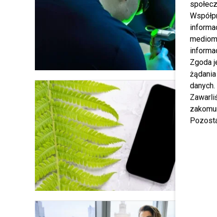
społecz
Współp
informa
mediom 
informa
Zgoda j
żądania
danych.
Zawarl
zakomun
Pozosta