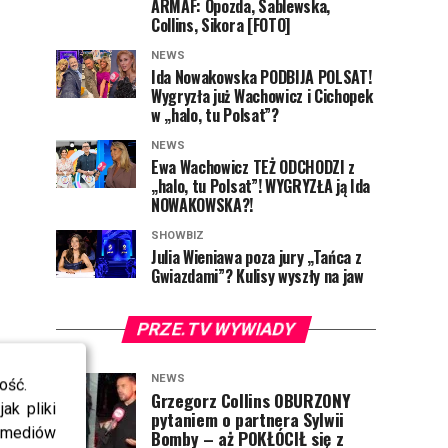
ARMAF: Opozda, Sablewska,
Collins, Sikora [FOTO]
NEWS
Ida Nowakowska PODBIJA POLSAT!
Wygryzła już Wachowicz i Cichopek
w „halo, tu Polsat”?
NEWS
Ewa Wachowicz TEŻ ODCHODZI z
„halo, tu Polsat”! WYGRYZŁA ją Ida
NOWAKOWSKA?!
SHOWBIZ
Julia Wieniawa poza jury „Tańca z
Gwiazdami”? Kulisy wyszły na jaw
PRZE.TV WYWIADY
NEWS
ość.
Grzegorz Collins OBURZONY
ak pliki
pytaniem o partnera Sylwii
i mediów
Bomby – aż POKŁÓCIŁ się z