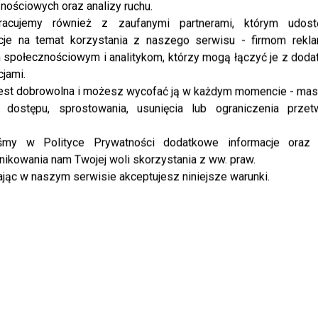
nościowych oraz analizy ruchu.
Tatuaż ...
racujemy również z zaufanymi partnerami, którym udost
cje na temat korzystania z naszego serwisu - firmom rekl
społecznościowym i analitykom, którzy mogą łączyć je z dod
cjami.
est dobrowolna i możesz wycofać ją w każdym momencie - ma
 dostępu, sprostowania, usunięcia lub ograniczenia przet
iśmy w Polityce Prywatności dodatkowe informacje oraz
LIFESTYLE
Kompaktowy aparat z profesjonalną
ikowania nam Twojej woli skorzystania z ww. praw.
stabilizacją: Nowość w premierowym Z
jąc w naszym serwisie akceptujesz niniejsze warunki.
Flip 8
Rynek ...