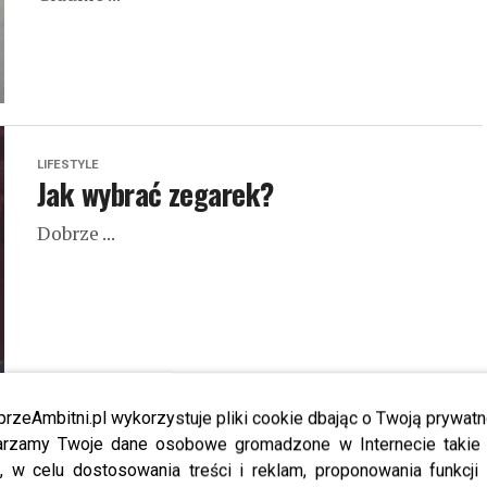
LIFESTYLE
Jak wybrać zegarek?
Dobrze ...
przeAmbitni.pl wykorzystuje pliki cookie dbając o Twoją prywatn
LIFESTYLE
rzamy Twoje dane osobowe gromadzone w Internecie takie j
Laserowe usuwanie tatuażu Radom
, w celu dostosowania treści i reklam, proponowania funkcj