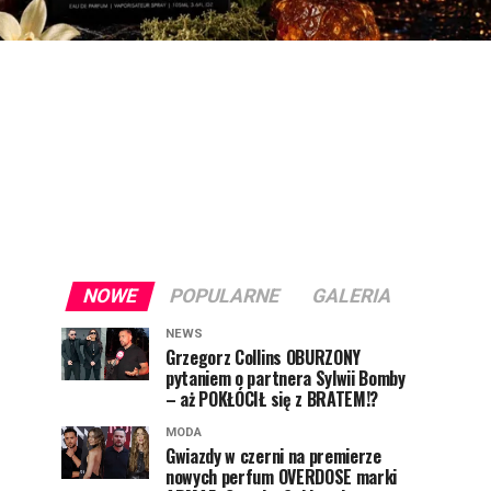
NOWE
POPULARNE
GALERIA
NEWS
Grzegorz Collins OBURZONY
pytaniem o partnera Sylwii Bomby
– aż POKŁÓCIŁ się z BRATEM!?
MODA
Gwiazdy w czerni na premierze
nowych perfum OVERDOSE marki