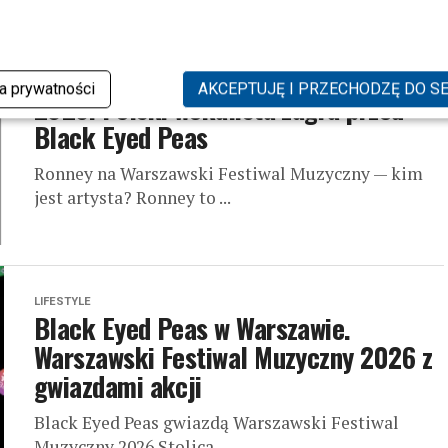
NEWS
Ronney na Warsaw Music Festival
ka prywatności
AKCEPTUJĘ I PRZECHODZĘ DO S
2026. Polski wokalista zagra przed
Black Eyed Peas
Ronney na Warszawski Festiwal Muzyczny — kim
jest artysta? Ronney to ...
LIFESTYLE
Black Eyed Peas w Warszawie.
Warszawski Festiwal Muzyczny 2026 z
gwiazdami akcji
Black Eyed Peas gwiazdą Warszawski Festiwal
Muzyczny 2026 Stolica ...