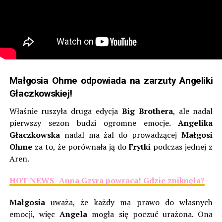
Małgosia Ohme odpowiada na zarzuty Angeliki
Głaczkowskiej!
Właśnie ruszyła druga edycja
Big Brothera
, ale nadal
pierwszy sezon budzi ogromne emocje.
Angelika
Głaczkowska
nadal ma żal do prowadzącej
Małgosi
Ohme
za to, że porównała ją do
Frytki
podczas jednej z
Aren.
HOT NEWS- Anna Gzyra powraca! Gdzie zniknęła?
Małgosia
uważa, że każdy ma prawo do własnych
emocji, więc
Angela
mogła się poczuć urażona. Ona