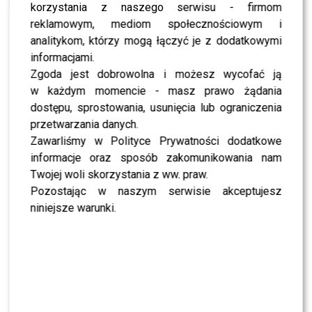
korzystania z naszego serwisu - firmom
Jak ocenia ją w programie? Odpowiedź w wideo!
reklamowym, mediom społecznościowym i
ZOBACZ RÓWNIEŻ- Tomson i Baron o kłótniach
analitykom, którzy mogą łączyć je z dodatkowymi
Margaret z Michałem Szpakiem: Generowane
informacjami.
sztucznie konflikty?
Zgoda jest dobrowolna i możesz wycofać ją
w każdym momencie - masz prawo żądania
dostępu, sprostowania, usunięcia lub ograniczenia
przetwarzania danych.
Zawarliśmy w Polityce Prywatności dodatkowe
informacje oraz sposób zakomunikowania nam
Twojej woli skorzystania z ww. praw.
Pozostając w naszym serwisie akceptujesz
niniejsze warunki.