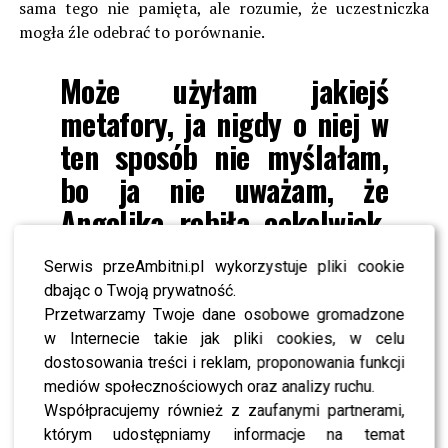
sama tego nie pamięta, ale rozumie, że uczestniczka
mogła źle odebrać to porównanie.
Może użyłam jakiejś
metafory, ja nigdy o niej w
ten sposób nie myślałam,
bo ja nie uważam, że
Angelika
robiła cokolwiek,
co by przypominało takie
Serwis przeAmbitni.pl wykorzystuje pliki cookie
zachowania
dbając o Twoją prywatność.
Przetwarzamy Twoje dane osobowe gromadzone
w Internecie takie jak pliki cookies, w celu
Jednak w programie wszystko dzieje się szybko i
dostosowania treści i reklam, proponowania funkcji
prowadzący muszą błyskawicznie wymyślać nowe
mediów społecznościowych oraz analizy ruchu.
pomysły i często sięgają po to, co jest najbliżej. Jest jej
Współpracujemy również z zaufanymi partnerami,
bardzo przykro, jeżeli tymi słowami ją uraziła!
którym udostępniamy informacje na temat