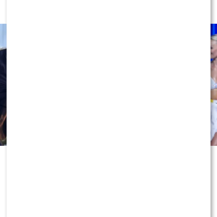
wybrali”. Zaskoczeni?
Odejście Katarzyny Cichopek i
Macieja Kurzajewskiego z „Halo tu
Polsat” wciąż wywołuje ogromne