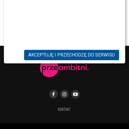
MODA
Tłum gwiazd na ramówce Polsatu: Englert,
Mandaryna, Kuna [FOTO]
AKCEPTUJĘ I PRZECHODZĘ DO SERWISU
KONTAKT