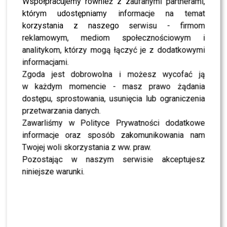
Współpracujemy również z zaufanymi partnerami,
którym udostępniamy informacje na temat
NEWS
korzystania z naszego serwisu - firmom
Poruszające słowa Adriana ze „ŚOPW”. Tak
wygląda jego codzienność z nowotworem
reklamowym, mediom społecznościowym i
analitykom, którzy mogą łączyć je z dodatkowymi
informacjami.
NEWS
Zgoda jest dobrowolna i możesz wycofać ją
Adrian Szymaniak ze „ŚOPW” walczy z glejakiem
– poruszający apel żony i ogromne koszty
w każdym momencie - masz prawo żądania
leczenia
dostępu, sprostowania, usunięcia lub ograniczenia
przetwarzania danych.
SHOWBIZ
Adrian ze „Ślub od pierwszego wejrzenia” mierzy
Zawarliśmy w Polityce Prywatności dodatkowe
się z ogromnymi kosztami leczenia. Żona zabrała
informacje oraz sposób zakomunikowania nam
głos
Twojej woli skorzystania z ww. praw.
Pozostając w naszym serwisie akceptujesz
SHOWBIZ
Szokująca diagnoza uczestnika „Ślubu od
niniejsze warunki.
pierwszego wejrzenia”! Adrian Szymaniak w
dramatycznej walce o zdrowie