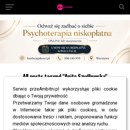
All posts tagged "Anita Szydłowska"
NEWS
Serwis przeAmbitni.pl wykorzystuje pliki cookie
Kolejne wieści od Anity i Adriana ze „ŚOPW”. Jest
nowe oświadczenie rodziny
dbając o Twoją prywatność.
Przetwarzamy Twoje dane osobowe gromadzone
w Internecie takie jak pliki cookies, w celu
NEWS
dostosowania treści i reklam, proponowania funkcji
Tak dziś czuje się Adrian ze „ŚOPW”. Anita
Szydłowska ujawniła prawdę
mediów społecznościowych oraz analizy ruchu.