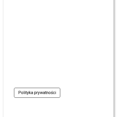
NEWS
Antoni Królikowski nie odpuszcza? Zapowiada
walkę po wyroku sądu
CASTING
CASTING: Jak wziąć udział w programie „Nasz
Nowy Dom”?
MODA
Gwiazdy w czerni na premierze nowych perfum
OVERDOSE marki ARMAF: Opozda, Sablewska,
Collins, Sikora [FOTO]
SHOWBIZ
Julia Wieniawa poza jury „Tańca z Gwiazdami”?
Kulisy wyszły na jaw
Polityka prywatności
NEWS
Program Marcina Prokopa PRZENOSI SIĘ do
Polsatu. Wielki transfer?