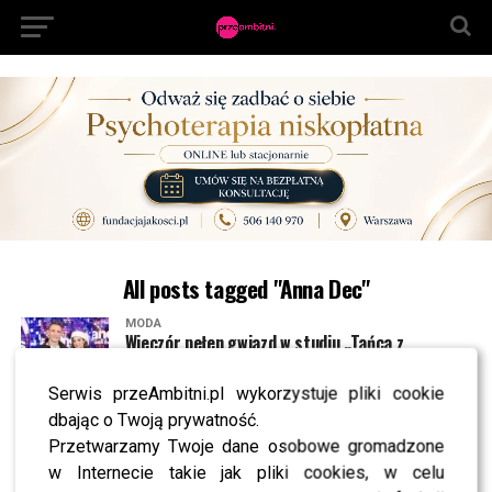
All posts tagged "Anna Dec"
MODA
Wieczór pełen gwiazd w studiu „Tańca z
Gwiazdami”. Kto pojawił się na widowni?
Serwis przeAmbitni.pl wykorzystuje pliki cookie
dbając o Twoją prywatność.
MODA
Jubileuszowy pokaz mody Łukasza Jemioła
Przetwarzamy Twoje dane osobowe gromadzone
przyciągnął tłumy: elegancka Krupińska,
w Internecie takie jak pliki cookies, w celu
młodzieżowa Szelągowska, zmysłowa Socha