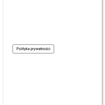
TVN”. Czy stacja posłucha ich głosu?
NEWS
Dominika Serowska nie chce pojednania z
Cichopek i Kurzajewskim? Wymowne słowa
NEWS
TVN, TVP czy Polsat? Polacy wybrali ulubioną
śniadaniówkę
Polityka prywatności
NEWS
Justyna Pochanke przerwała milczenie. Tak
pożegnała Andrzeja Morozowskiego
NEWS
Kolejna osoba traci PRACĘ w „Halo tu Polsat”.
Będą nowe duety?