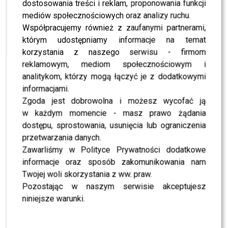
dostosowania treści i reklam, proponowania funkcji
[FOTO]
mediów społecznościowych oraz analizy ruchu.
CASTING
Współpracujemy również z zaufanymi partnerami,
Jak dostać pracę w TVN? Magda Adamowicz
ujawnia kulisy pracy prezentera pogody
którym udostępniamy informacje na temat
[CASTING]
korzystania z naszego serwisu - firmom
reklamowym, mediom społecznościowym i
SHOWBIZ
Anna Dec bez ogródek komentuje Kaczorowską.
analitykom, którzy mogą łączyć je z dodatkowymi
Czy sama wystąpi w „Tańcu z Gwiazdami”?
informacjami.
Zgoda jest dobrowolna i możesz wycofać ją
w każdym momencie - masz prawo żądania
MODA
Prawdziwy wysyp gwiazd na gali „Kobieta Roku
dostępu, sprostowania, usunięcia lub ograniczenia
Glamour”: hipnotyzująca Doda, zjawiskowa Hyży,
przetwarzania danych.
kolorowa Opczowska [FOTO]
Zawarliśmy w Polityce Prywatności dodatkowe
informacje oraz sposób zakomunikowania nam
NEWS
Anna Dec pożegnała się z TVN24, ale marzy o
Twojej woli skorzystania z ww. praw.
prowadzeniu śniadaniówki. Czy dołączy do “Dzień
Pozostając w naszym serwisie akceptujesz
dobry TVN”?
niniejsze warunki.
NEWS
Wiemy, kiedy Anna Dec poprowadzi swój ostatni