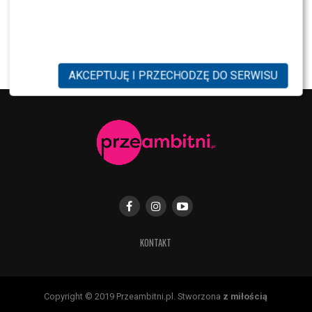
NEWS
Kuba Badach OCENIŁ Skolima. Wspomniał nawet
Zbigniewa Wodeckiego
AKCEPTUJĘ I PRZECHODZĘ DO SERWISU
KONTAKT
Copyright © 2019 Przeambitni.pl. Stworzona
z miłością