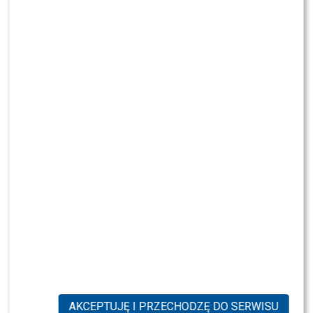
AKCEPTUJĘ I PRZECHODZĘ DO SERWISU