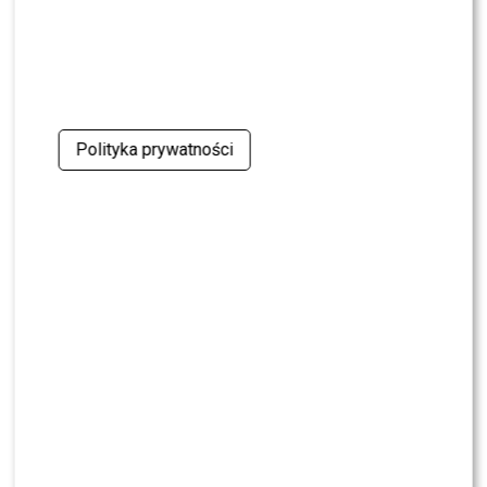
Polityka prywatności
Ada Fijał (fot. Piotr Podlewski/AKPA)
ZOBACZ RÓWNIEŻ:
Piotr Stramowski zatańczy wiosną
w “Tańcu z Gwiazdami”? Ta odpowiedź zaskoczyła
wszystkich fanów