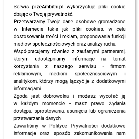
manifestu. Minimalizm przeplatał się z dramatycznymi
Serwis przeAmbitni.pl wykorzystuje pliki cookie
krojami, zmysłowość z miejskim luzem, a odwaga z
dbając o Twoją prywatność.
klasyką. Wieczór udowodnił, że połączenie wielkiej mody
Przetwarzamy Twoje dane osobowe gromadzone
i show-biznesu wciąż potrafi zaskakiwać.
w Internecie takie jak pliki cookies, w celu
dostosowania treści i reklam, proponowania funkcji
Na wydarzeniu pojawiły się kluczowe osobistości polskiej
mediów społecznościowych oraz analizy ruchu.
kultury, mediów i show-biznesu, a ich stylizacje
Współpracujemy również z zaufanymi partnerami,
sukcesywnie przebijały kolejne instagramowe rekordy.
którym udostępniamy informacje na temat
Wśród gwiazd błyszczały m.in.
Aleksandra Adamska
,
korzystania z naszego serwisu - firmom
Beata Ścibakówna
,
Izabella Kuna
,
Żaklina Ta Dinh
,
reklamowym, mediom społecznościowym i
Michał Piróg
,
Karolina Malinowska
,
Anna
analitykom, którzy mogą łączyć je z dodatkowymi
Lewandowska
,
Marietta Żukowska
,
Dorota
informacjami.
Szelągowska
,
Jessica Mercedes
,
Grażyna Wolszczak
,
Zgoda jest dobrowolna i możesz wycofać ją
Piotr Mróz
,
Ada Fijał
,
Radomir Wit
,
Agata
w każdym momencie - masz prawo żądania
Młynarska
,
Małgorzata Socha
,
Bartosz Porczyk
,
dostępu, sprostowania, usunięcia lub ograniczenia
Bartek Jędrzejak
,
Anna Markowska
,
Anna Dec
,
Oliwia
przetwarzania danych.
Bosowska
,
Paulina Krupińska-Karpiel
,
Agnieszka
Zawarliśmy w Polityce Prywatności dodatkowe
Dygant
,
Hanna Lis
,
Joanna Krupa
– lista była tak
informacje oraz sposób zakomunikowania nam
imponująca, że łatwo ją pomylić z gośćmi gali filmowej, a