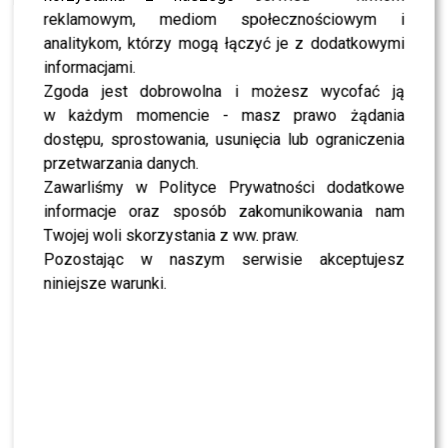
reklamowym, mediom społecznościowym i
analitykom, którzy mogą łączyć je z dodatkowymi
SHOWBIZ
informacjami.
SHOWBIZ
Zgoda jest dobrowolna i możesz wycofać ją
To z nim Magda Tarnowska ma zatańczyć w
„Tańcu z Gwiazdami”? Fani już komentują
w każdym momencie - masz prawo żądania
dostępu, sprostowania, usunięcia lub ograniczenia
przetwarzania danych.
NEWS
Zawarliśmy w Polityce Prywatności dodatkowe
Czy Olek Sikora czuje się BEZPIECZNIE w “Halo tu
Polsat”? Cichopek i Kurzajewski już nie PRACUJĄ
informacje oraz sposób zakomunikowania nam
Twojej woli skorzystania z ww. praw.
Pozostając w naszym serwisie akceptujesz
SHOWBIZ
niniejsze warunki.
Ida Nowakowska zachwycona Karolem
Nawrockim? Padła jednoznaczna ocena
NEWS
Wielki transfer do „Dzień dobry TVN”. Do
programu dołącza znana gwiazda