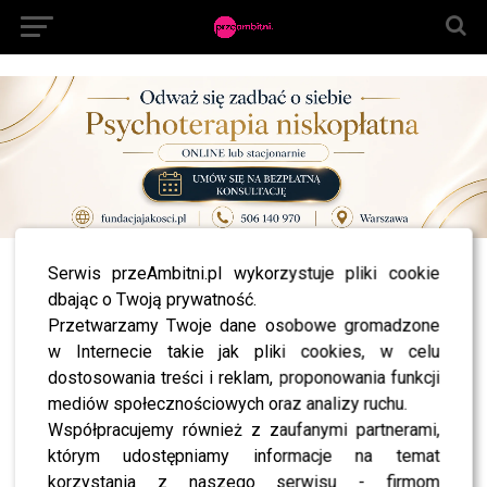
Serwis przeAmbitni.pl wykorzystuje pliki cookie
All posts tagged "Budka Suflera jacek kawalec"
dbając o Twoją prywatność.
NEWS
Przetwarzamy Twoje dane osobowe gromadzone
Jacek Kawalec pokazał nagranie z próby Budki
w Internecie takie jak pliki cookies, w celu
Suflera – fani ocenili wybór zespołu
dostosowania treści i reklam, proponowania funkcji
NEWS
mediów społecznościowych oraz analizy ruchu.
Budka Suflera ma nowego wokalistę. Cugowski
oburzony: Demolowanie legendy
Współpracujemy również z zaufanymi partnerami,
którym udostępniamy informacje na temat
korzystania z naszego serwisu - firmom