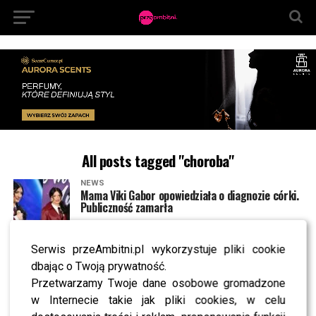
All posts tagged "choroba"
NEWS
Mama Viki Gabor opowiedziała o diagnozie córki.
Publiczność zamarła
Serwis przeAmbitni.pl wykorzystuje pliki cookie
NEWS
Mandaryna przeżyła dramat za kulisami
dbając o Twoją prywatność.
„Sylwestra z Dwójką”. Dopiero teraz zdradza, co
Przetwarzamy Twoje dane osobowe gromadzone
się stało
w Internecie takie jak pliki cookies, w celu