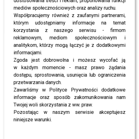
dostosowania treści i reklam, proponowania funkcji
NEWS
Magda Umer nie żyje. Na co chorowała legenda
mediów społecznościowych oraz analizy ruchu.
polskiej sceny?
Współpracujemy również z zaufanymi partnerami,
którym udostępniamy informacje na temat
korzystania z naszego serwisu - firmom
NEWS
Sarsa ujawnia dramatyczną prawdę o swojej
reklamowym, mediom społecznościowym i
chorobie: “Jestem po dwóch operacjach”
analitykom, którzy mogą łączyć je z dodatkowymi
informacjami.
Zgoda jest dobrowolna i możesz wycofać ją
NEWS
Justyna Steczkowska nagle przerwała występ i
w każdym momencie - masz prawo żądania
przyznała, że walczy z chorobą
dostępu, sprostowania, usunięcia lub ograniczenia
przetwarzania danych.
Zawarliśmy w Polityce Prywatności dodatkowe
NEWS
Beata Kozidrak ujawnia prawdę o nowotworze –
informacje oraz sposób zakomunikowania nam
dzięki temu przetrwała najtrudniejsze chwile
Twojej woli skorzystania z ww. praw.
Pozostając w naszym serwisie akceptujesz
SHOWBIZ
niniejsze warunki.
Ewa Minge wyznała prawdę o walce z
nowotworem! To dało jej siłę w tym trudnym
czasie