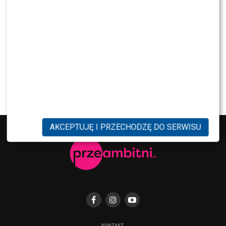
NEWS
Kolejna osoba traci PRACĘ w „Halo tu Polsat”.
Będą nowe duety?
NEWS
Kuba Badach OCENIŁ Skolima. Wspomniał nawet
Zbigniewa Wodeckiego
AKCEPTUJĘ I PRZECHODZĘ DO SERWISU