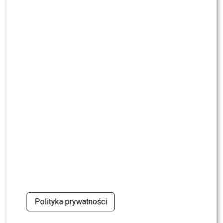
Mandaryna, Kuna [FOTO]
NEWS
Internauci wybrali nową parę dla „Dzień dobry
TVN”. Czy stacja posłucha ich głosu?
NEWS
Dominika Serowska nie chce pojednania z
Cichopek i Kurzajewskim? Wymowne słowa
NEWS
TVN, TVP czy Polsat? Polacy wybrali ulubioną
śniadaniówkę
NEWS
Justyna Pochanke przerwała milczenie. Tak
pożegnała Andrzeja Morozowskiego
Polityka prywatności