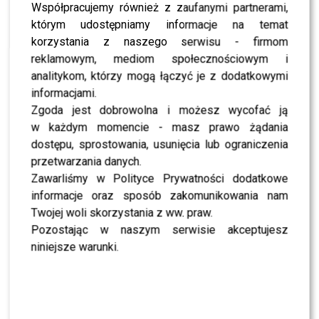
NEWS
Współpracujemy również z zaufanymi partnerami,
Edyta Górniak o rekacji fanów na najnowszy
którym udostępniamy informacje na temat
singiel!
korzystania z naszego serwisu - firmom
NEWS
Gwiazdy na gali Luksus by Harper’s Bazaar
reklamowym, mediom społecznościowym i
[Jessica Mercedes, Mołek, Sokołowska,
analitykom, którzy mogą łączyć je z dodatkowymi
Szostak]
informacjami.
NEWS
Zgoda jest dobrowolna i możesz wycofać ją
Gwiazdy na premierze kolekcji obuwia
w każdym momencie - masz prawo żądania
zaprojektowanego przez Anetę Kreglicką
dostępu, sprostowania, usunięcia lub ograniczenia
NEWS
przetwarzania danych.
Gwiazdy na pokazie Lidii Kality! Kto się pojawił?
Zawarliśmy w Polityce Prywatności dodatkowe
NEWS
Znane miłośniczki mody na finale Fashion
informacje oraz sposób zakomunikowania nam
Designer Awards!
Twojej woli skorzystania z ww. praw.
Pozostając w naszym serwisie akceptujesz
CASTING
7.edycja Fashion Designer Awards – trwają
niniejsze warunki.
poszukiwania młodych talentów!
NEWS
Rekordowe wyniki oglądalności nowego klipu
Donatana, Cleo i zespołu Enej!