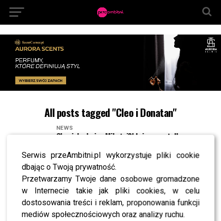
All posts tagged "Cleo i Donatan"
NEWS
Cleo jako hojny Mikołaj?! Jej prezent dla
Donatana robi wrażenie
Serwis przeAmbitni.pl wykorzystuje pliki cookie
NEWS
Nawet Doda zazdrości Cleo takiej fury z białym
dbając o Twoją prywatność.
futerkiem – musisz to zobaczyć
Przetwarzamy Twoje dane osobowe gromadzone
w Internecie takie jak pliki cookies, w celu
NEWS
Jak naprawdę Cleo i Donatan wyszli na
dostosowania treści i reklam, proponowania funkcji
współpracy z Górniak? Znamy szczegóły!
mediów społecznościowych oraz analizy ruchu.