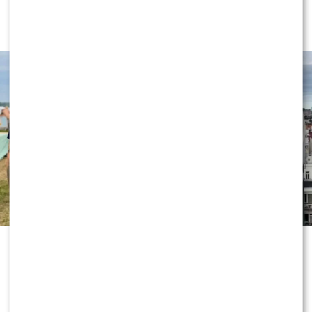
TVN”. Do programu dołącza znana
gwiazda
„Dzień dobry TVN” nie zwalnia tempa
i już przygotowuje kolejne nowości