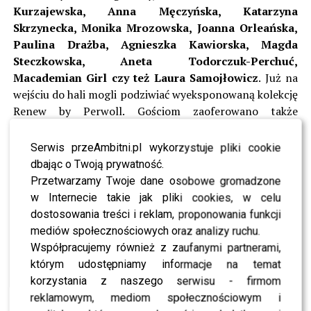
Kurzajewska, Anna Męczyńska, Katarzyna
Skrzynecka, Monika Mrozowska, Joanna Orleańska,
Paulina Drażba, Agnieszka Kawiorska, Magda
Steczkowska, Aneta Todorczuk-Perchuć,
Macademian Girl czy też Laura Samojłowicz
. Już na
wejściu do hali mogli podziwiać wyeksponowaną kolekcję
Renew by Perwoll. Gościom zaoferowano także
możliwość odpoczynku w strefie zaaranżowanej przez
Agata Meble.
Serwis przeAmbitni.pl wykorzystuje pliki cookie
dbając o Twoją prywatność.
Stylizacja modelek: czarne brokatowe oczy, długie
Przetwarzamy Twoje dane osobowe gromadzone
falowane włosy zaczesane do tyłu, nawet manicure
w Internecie takie jak pliki cookies, w celu
czarny z mieniącymi się drobinkami to efekt
dostosowania treści i reklam, proponowania funkcji
profesjonalnych teamów działających na backstage’u
mediów społecznościowych oraz analizy ruchu.
FDA – Avon, Wella Professionals oraz Ekert Nail Spa.
Współpracujemy również z zaufanymi partnerami,
którym udostępniamy informacje na temat
Tego wieczoru zaprezentował także swoją najnowszą
korzystania z naszego serwisu - firmom
kolekcję “król czerni”
Serafin Andrzejak
– zwycięzca 5.
reklamowym, mediom społecznościowym i
edycji konkursu. Wyjątkowy pokaz uświetniła swym