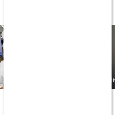
BEZPIECZNIE w “Halo tu Polsat”!?
Cichopek i Kurzajewski już nie
PRACUJĄ!
Czy OLEK Sikora czuje się BEZPIECZNIE w “Halo tu
Polsat”!? Cichopek i Kurzajewski już nie PRACUJĄ!