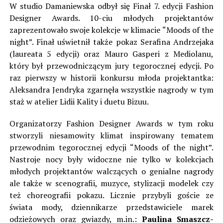
W studio Damaniewska odbył się Finał 7. edycji Fashion
Designer Awards. 10-ciu młodych projektantów
zaprezentowało swoje kolekcje w klimacie “Moods of the
night”. Finał uświetnił także pokaz Serafina Andrzejaka
(laureata 5 edycji) oraz Mauro Gasperi z Mediolanu,
który był przewodniczącym jury tegorocznej edycji. Po
raz pierwszy w historii konkursu młoda projektantka:
Aleksandra Jendryka zgarnęła wszystkie nagrody w tym
staż w atelier Lidii Kality i duetu Bizuu.
Organizatorzy Fashion Designer Awards w tym roku
stworzyli niesamowity klimat inspirowany tematem
przewodnim tegorocznej edycji “Moods of the night”.
Nastroje nocy były widoczne nie tylko w kolekcjach
młodych projektantów walczących o genialne nagrody
ale także w scenografii, muzyce, stylizacji modelek czy
też choreografii pokazu. Licznie przybyli goście ze
świata mody, dziennikarze przedstawiciele marek
odzieżowych oraz gwiazdy, m.in.:
Paulina Smaszcz-