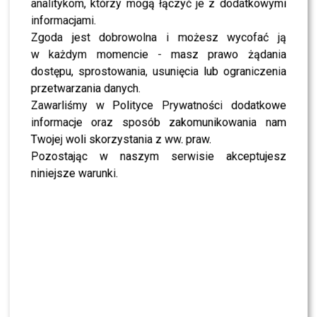
analitykom, którzy mogą łączyć je z dodatkowymi
występem na żywo Kasia Stankiewicz. Wydarzenie
informacjami.
zamknął pokaz Mauro Gasperi SS 2015. Pastele,
Zgoda jest dobrowolna i możesz wycofać ją
geometria, oryginalne kroje i ciekawe tkaniny .
w każdym momencie - masz prawo żądania
Widocznym elementem kolekcji był motyw ważki.
dostępu, sprostowania, usunięcia lub ograniczenia
przetwarzania danych.
Tegorocznych laureatów wybierało jury w składzie m.in.:
Zawarliśmy w Polityce Prywatności dodatkowe
Joanna Horodyńska, Agnieszka Maciejak, Lidia
informacje oraz sposób zakomunikowania nam
Kalita, duet Bizuu, Joanna Klimas, Andrzej Foder,
Twojej woli skorzystania z ww. praw.
Tomasz Ossoliński, Marieta Żukowska, Paulina
Pozostając w naszym serwisie akceptujesz
Sykut, Dorota Williams, Joanna Sokołowska-
niniejsze warunki.
Pronobis
. Jurorki na ten wieczór wybrały biżuterię
Beller.
Zwyciężczynią tegorocznej edycji została
Aleksandra
Jendryka
, studentka Wyższej Szkoły Sztuki i
Projektowania z Łodzi, II miejsce otrzymał Dastin
Poraziński a III Michał Wójciak. Oba staże w atelier Lidii
Kality i duetu Bizuu wygrała również Aleksandra
Jendryka. Zwyciężczyni FDA w tym roku zgarnęła