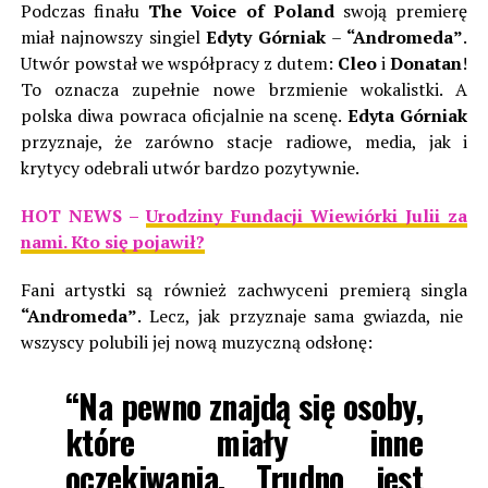
Podczas finału
The Voice of Poland
swoją premierę
miał najnowszy singiel
Edyty Górniak
–
“Andromeda”
.
Utwór powstał we współpracy z dutem:
Cleo
i
Donatan
!
To oznacza zupełnie nowe brzmienie wokalistki. A
polska diwa powraca oficjalnie na scenę.
Edyta Górniak
przyznaje, że zarówno stacje radiowe, media, jak i
krytycy odebrali utwór bardzo pozytywnie.
HOT NEWS –
Urodziny Fundacji Wiewiórki Julii za
nami. Kto się pojawił?
Fani artystki są również zachwyceni premierą singla
“Andromeda”
. Lecz, jak przyznaje sama gwiazda, nie
wszyscy polubili jej nową muzyczną odsłonę:
“Na pewno znajdą się osoby,
które miały inne
oczekiwania. Trudno jest