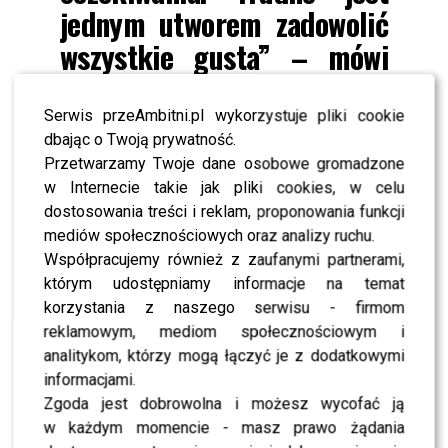
jednym utworem zadowolić
wszystkie gusta” – mówi
Edyta.
Serwis przeAmbitni.pl wykorzystuje pliki cookie
dbając o Twoją prywatność.
Wokalistka zdradziła w rozmowie z nami, iż wybór
Przetwarzamy Twoje dane osobowe gromadzone
konkretnie tego kierunku muzycznego był w pełni
w Internecie takie jak pliki cookies, w celu
świadomy i jest ona zadowolona z wykonanej pracy.
dostosowania treści i reklam, proponowania funkcji
mediów społecznościowych oraz analizy ruchu.
POLECAMY –
Honorata Skarbek krytykuje inne
Współpracujemy również z zaufanymi partnerami,
gwiazdy! Dlaczego???
którym udostępniamy informacje na temat
Edyta Górniak
podziękowała również
Cleo
i
korzystania z naszego serwisu - firmom
Donatanowi
za tak trafnie stworzony singiel. Co jeszcze
reklamowym, mediom społecznościowym i
zdradziła nam gwiazda, o tym w materiale wideo!
analitykom, którzy mogą łączyć je z dodatkowymi
informacjami.
Zobaczcie koniecznie:
Zgoda jest dobrowolna i możesz wycofać ją
w każdym momencie - masz prawo żądania