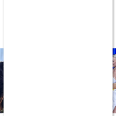
NEWS
Miszczak przerwał milczenie ws.
Cichopek i Kurzajewskiego: “Źle
wybrali”. Zaskoczeni?