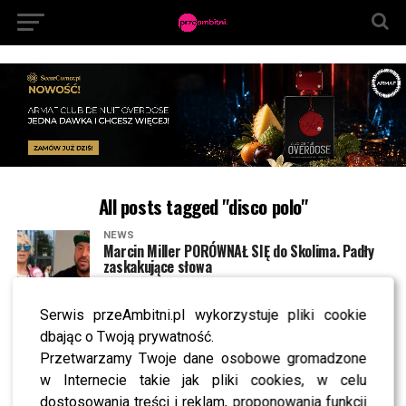
All posts tagged "disco polo"
NEWS
Marcin Miller PORÓWNAŁ SIĘ do Skolima. Padły
zaskakujące słowa
Serwis przeAmbitni.pl wykorzystuje pliki cookie
NEWS
Magda Narożna ujawniła kulisy disco polo. Nagle
dbając o Twoją prywatność.
wypaliła o Marcinie Millerze
Przetwarzamy Twoje dane osobowe gromadzone
w Internecie takie jak pliki cookies, w celu
dostosowania treści i reklam, proponowania funkcji