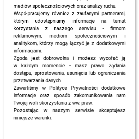
NEWS
Zaskakujące wieści z domu Marcina Millera.
mediów społecznościowych oraz analizy ruchu.
Internet już huczy
Współpracujemy również z zaufanymi partnerami,
którym udostępniamy informacje na temat
korzystania z naszego serwisu - firmom
NEWS
Edyta Górniak sięgnęła po hit Martyniuka.
reklamowym, mediom społecznościowym i
Publiczność nie mogła uwierzyć własnym uszom
analitykom, którzy mogą łączyć je z dodatkowymi
[WIDEO]
informacjami.
Zgoda jest dobrowolna i możesz wycofać ją
NEWS
Nie żyje znany gwiazdor disco polo. Syn
w każdym momencie - masz prawo żądania
opublikował poruszające pożegnanie: “Byłeś
dostępu, sprostowania, usunięcia lub ograniczenia
moim mentorem”
przetwarzania danych.
Zawarliśmy w Polityce Prywatności dodatkowe
NEWS
Sławomir Świerzyński: „Jezus przepędził
informacje oraz sposób zakomunikowania nam
demona” – lider Bayer Full otwarcie o wierze
Twojej woli skorzystania z ww. praw.
Pozostając w naszym serwisie akceptujesz
niniejsze warunki.
SHOWBIZ
„Piękni i Młodzi” na pół przez TEN wywiad
naszego portalu!? Wyciekło nagranie z SĄDU –
Magdalena Narożna kontra Dawid Narożny