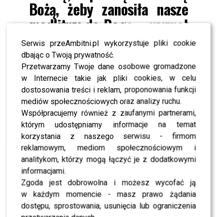
Bożą, żeby zanosiła nasze
modlitwy do Boga – wyznał
muzyk, podkreślając, że
Serwis przeAmbitni.pl wykorzystuje pliki cookie
religia stała się
dbając o Twoją prywatność.
Przetwarzamy Twoje dane osobowe gromadzone
nieodłączną częścią jego
w Internecie takie jak pliki cookies, w celu
codzienności.
dostosowania treści i reklam, proponowania funkcji
mediów społecznościowych oraz analizy ruchu.
Współpracujemy również z zaufanymi partnerami,
Choć
Sławomir Świerzyński
zdobył popularność dzięki
którym udostępniamy informacje na temat
przebojom takim jak „Majteczki w kropeczki” czy „Serce
korzystania z naszego serwisu - firmom
moje”, dla niego muzyka zawsze była połączona z
reklamowym, mediom społecznościowym i
duchowością. Od niemal trzech dekad każdy koncert
analitykom, którzy mogą łączyć je z dodatkowymi
Bayer Full rozpoczyna od piosenki religijnej, najczęściej
informacjami.
utworu „Wspaniała Matko”, którym oddaje cześć Maryi i
Zgoda jest dobrowolna i możesz wycofać ją
dziękuje za wszystkie łaski, jakich doświadczył.
w każdym momencie - masz prawo żądania
Publiczność może nie zawsze zdawać sobie sprawę, że te
dostępu, sprostowania, usunięcia lub ograniczenia
chwile mają dla lidera zespołu wymiar głęboko duchowy.