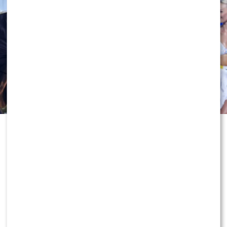
Odejście Katarzyny Cichopek i
Macieja Kurzajewskiego z „Halo tu
Polsat” wciąż wywołuje ogromne
emocje. Po dniach spekulacji głos w
sprawie zabrał sam Edward