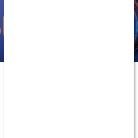
prowadzili rozmowy z gośćmi, relacjonowali
najważniejsze wydarzenia i współtworzyli program,
który miał skutecznie rywalizować z pozostałymi
śniadaniówkami na rynku.
W ubiegłym tygodniu para opublikowała wspólne
oświadczenie, w którym poinformowała o zakończeniu
współpracy ze stacją. Komunikat szybko obiegł media i
wywołał falę komentarzy wśród widzów oraz branży
telewizyjnej.
3
0
“Pragniemy poinformować, że wraz z wygaśnięciem
dotychczasowego kontraktu podjęliśmy decyzję o
zakończeniu naszej współpracy z telewizją Polsat.
Czas spędzony w stacji był dla nas niezwykle cennym
doświadczeniem i ważnym przystankiem w
dotychczasowej karierze zawodowej. Jesteśmy
wdzięczni za zaufanie, wspólną pracę oraz możliwość
współtworzenia projektów, które na stałe wpisały się