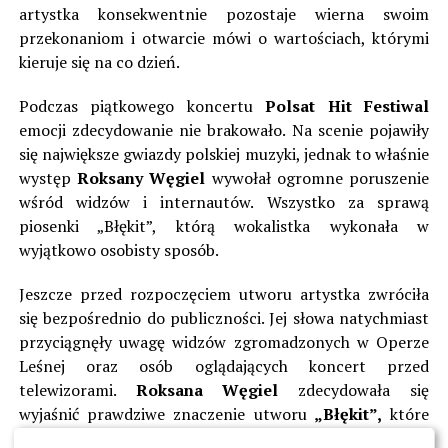
artystka konsekwentnie pozostaje wierna swoim
przekonaniom i otwarcie mówi o wartościach, którymi
kieruje się na co dzień.
Podczas piątkowego koncertu
Polsat Hit Festiwal
emocji zdecydowanie nie brakowało. Na scenie pojawiły
się największe gwiazdy polskiej muzyki, jednak to właśnie
występ
Roksany Węgiel
wywołał ogromne poruszenie
wśród widzów i internautów. Wszystko za sprawą
piosenki „Błękit”, którą wokalistka wykonała w
wyjątkowo osobisty sposób.
Jeszcze przed rozpoczęciem utworu artystka zwróciła
się bezpośrednio do publiczności. Jej słowa natychmiast
przyciągnęły uwagę widzów zgromadzonych w Operze
Leśnej oraz osób oglądających koncert przed
telewizorami.
Roksana Węgiel
zdecydowała się
wyjaśnić prawdziwe znaczenie utworu
„Błękit”,
które
dla wielu fanów mogło okazać się zaskoczeniem.