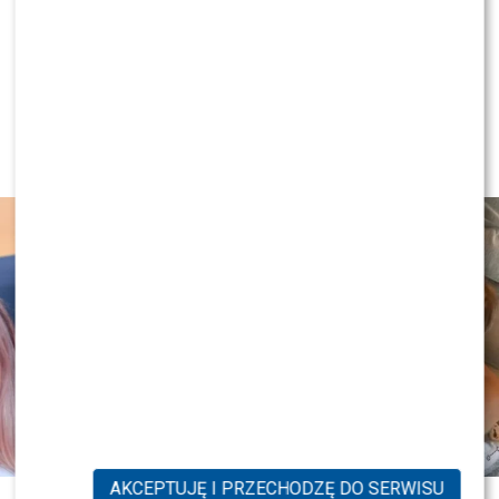
NEWS
Antoni Królikowski nie odpuszcza?
Zapowiada walkę po wyroku sądu
AKCEPTUJĘ I PRZECHODZĘ DO SERWISU