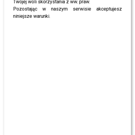
wierze podczas jednego z największych muzycznych
Twojej woli skorzystania z ww. praw.
wydarzeń w Polsce. Dla części internautów było to
Pozostając w naszym serwisie akceptujesz
niezwykle autentyczne i poruszające, inni przyznawali,
niniejsze warunki.
że nie spodziewali się tak osobistego wyznania.
Sama
Roksana Węgiel
już wcześniej tłumaczyła w
rozmowach z mediami, że utwór „Błękit” od początku
miał dla niej wyjątkowe znaczenie. Jak podkreśliła w
rozmowie z Plejadą, piosenka powstała właśnie z myślą o
Bogu i była dla niej bardzo osobistym projektem,
związanym z jej duchowością i życiowymi wartościami.
“Jest to zawsze bardzo miłe, bo to są moje wartości i
nigdy tego nie ukrywałam. “Błękit” naprawdę
powstał z taką myślą, że chcę napisać tę piosenkę dla
Boga, o Bogu. Dostałam bardzo dużo feedbacku
takiego, że ludzie sobie to dopisywali do różnych
historii, ale faktycznie też wysyłają mi fani
świadectwa wiary” – powiedziała.