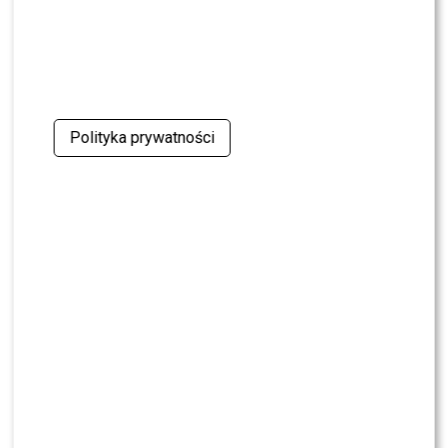
Roksana Węgiel (fot. Marcin Gadomski/AKPA)
Autor: Szymon Jedynak
Polityka prywatności
Twój adres e-mail nie zostanie opublikowany.
Wymagane
pola są oznaczone
*
Komentarz
*
Nazwa