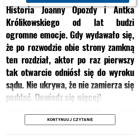
Historia Joanny Opozdy i Antka
Królikowskiego od lat budzi
ogromne emocje. Gdy wydawało się,
że po rozwodzie obie strony zamkną
ten rozdział, aktor po raz pierwszy
tak otwarcie odniósł się do wyroku
sądu. Nie ukrywa, że nie zamierza się
poddać. Dowiedz się więcej!
Historia miłości
Joanny Opozdy
i
Antka
Królikowskiego
od początku była szeroko
KONTYNUUJ CZYTANIE
komentowana przez media. Para związała się w 2020
roku i bardzo szybko stała się jedną z najgłośniejszych