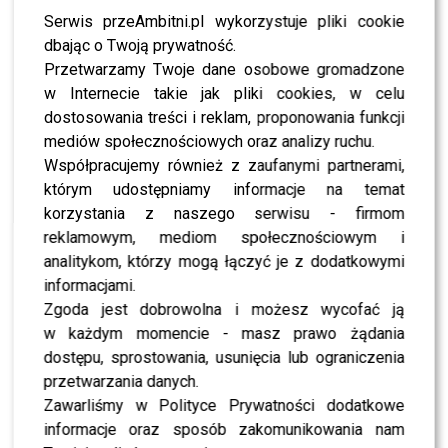
Serwis przeAmbitni.pl wykorzystuje pliki cookie
“(…) Opowiada ona o sile wyższej, o Bogu. Wiem, że
dbając o Twoją prywatność.
wiele osób interpretuje ją jako piosenkę o miłości,
Przetwarzamy Twoje dane osobowe gromadzone
tak że cieszę się, że ona trafiła do waszych serc. Życzę
w Internecie takie jak pliki cookies, w celu
wam udanego odbioru i mam nadzieję, że będziecie
dostosowania treści i reklam, proponowania funkcji
wszyscy razem śpiewać ze mną “Błękit” – wyznała
mediów społecznościowych oraz analizy ruchu.
Roxie Węgiel.
Współpracujemy również z zaufanymi partnerami,
którym udostępniamy informacje na temat
POLECAMY:
Łatwogang zebrał 12 MILIONÓW dla 8-
korzystania z naszego serwisu - firmom
letniego Maksia. Tak wyglądały kulisy
reklamowym, mediom społecznościowym i
analitykom, którzy mogą łączyć je z dodatkowymi
Roxie Węgiel wprost o wierze w
informacjami.
Boga
Zgoda jest dobrowolna i możesz wycofać ją
w każdym momencie - masz prawo żądania
Wyznanie artystki szybko odbiło się szerokim echem w
dostępu, sprostowania, usunięcia lub ograniczenia
mediach społecznościowych. Widzowie zaczęli
przetwarzania danych.
komentować nie tylko sam występ, ale także odwagę
Zawarliśmy w Polityce Prywatności dodatkowe
wokalistki, która zdecydowała się tak otwarcie mówić o
informacje oraz sposób zakomunikowania nam