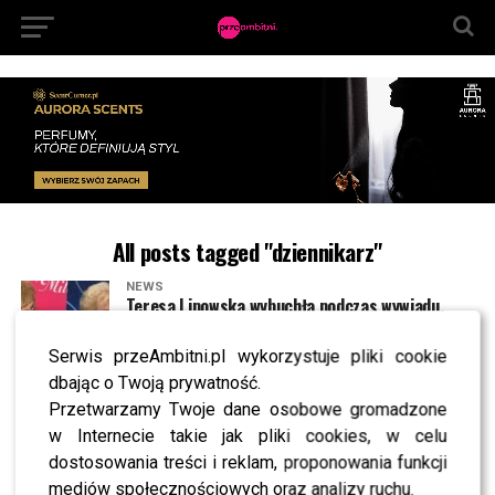
All posts tagged "dziennikarz"
NEWS
Teresa Lipowska wybuchła podczas wywiadu.
Nagle zrugała reportera przed kamerą [WIDEO]
Serwis przeAmbitni.pl wykorzystuje pliki cookie
dbając o Twoją prywatność.
NEWS
Transfer roku? Tomasz Terlikowski przechodzi
Przetwarzamy Twoje dane osobowe gromadzone
do TVN24 – wiemy, czym zajmie się w nowej
w Internecie takie jak pliki cookies, w celu
pracy
dostosowania treści i reklam, proponowania funkcji
mediów społecznościowych oraz analizy ruchu.