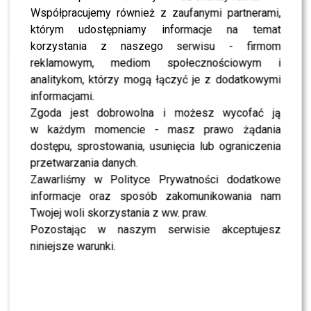
NEWS
Najmłodszy prezenter “Wydarzeń 24” –
Współpracujemy również z zaufanymi partnerami,
Eugeniusz Diaczkow z Ukrainy zdradza sposoby
którym udostępniamy informacje na temat
na wakacje w polskich górach
korzystania z naszego serwisu - firmom
reklamowym, mediom społecznościowym i
NEWS
Amerykańska tajemnica wyszła na jaw!
analitykom, którzy mogą łączyć je z dodatkowymi
informacjami.
NEWS
Szymon Hołownia żegna się z Mam Talent. Co się
Zgoda jest dobrowolna i możesz wycofać ją
stało?!
w każdym momencie - masz prawo żądania
dostępu, sprostowania, usunięcia lub ograniczenia
NEWS
Edyta Górniak u Kuby Wojewódzkiego zdradza czy
przetwarzania danych.
jej serce jest zajęte?!
Zawarliśmy w Polityce Prywatności dodatkowe
NEWS
informacje oraz sposób zakomunikowania nam
Chajzer ma ciągły kontakt z psychologiem – jak
to wpłynie na Dzień Dobry TVN?
Twojej woli skorzystania z ww. praw.
Pozostając w naszym serwisie akceptujesz
NEWS
Wojewódzki zmienia branże? Jutro otwiera
niniejsze warunki.
NEWS
To koniec związku Moniki i Zbigniewa
Zamachowskich? Monika komentuje ich relację!
NEWS