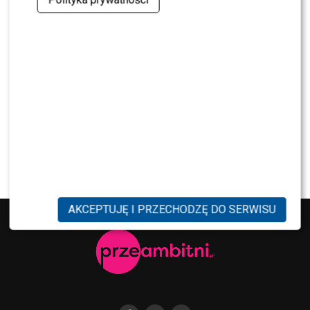
rozstaniu z Sylwią Bombą. Ujawnił kulisy
[WYWIAD]
NEWS
Antoni Królikowski nie odpuszcza? Zapowiada
walkę po wyroku sądu
CASTING
CASTING: Jak wziąć udział w programie „Nasz
Nowy Dom”?
AKCEPTUJĘ I PRZECHODZĘ DO SERWISU