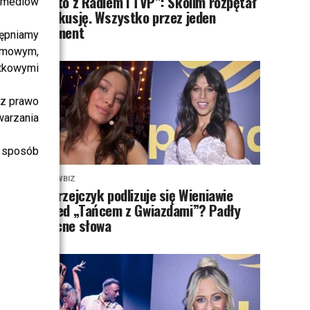
„Lato z Radiem i TVP”: Skolim rozpętał
i mediów
dyskusję. Wszystko przez jeden
element
ępniamy
amowym,
atkowymi
sz prawo
warzania
 sposób
SHOWBIZ
Jędrzejczyk podlizuje się Wieniawie
przed „Tańcem z Gwiazdami”? Padły
mocne słowa