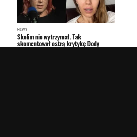
NEWS
Skolim nie wytrzymał. Tak
skomentował ostrą krytykę Dody