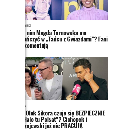
SHOWBIZ
To z nim Magda Tarnowska ma
zatańczyć w „Tańcu z Gwiazdami”? Fani
już komentują
NEWS
Czy Olek Sikora czuje się BEZPIECZNIE
w “Halo tu Polsat”? Cichopek i
Kurzajewski już nie PRACUJĄ