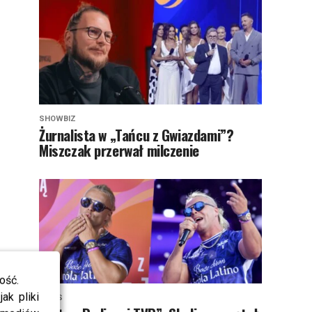
SHOWBIZ
Żurnalista w „Tańcu z Gwiazdami”?
Miszczak przerwał milczenie
ość.
ak pliki
NEWS