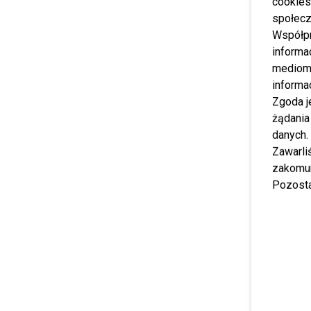
cookies
społecz
Współp
informa
mediom 
informa
Zgoda j
żądania
danych.
Zawarl
zakomun
Pozosta