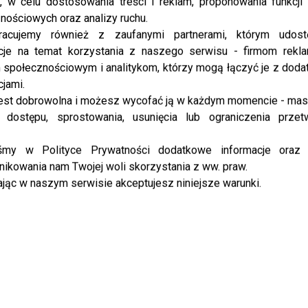
, w celu dostosowania treści i reklam, proponowania funkcj
nościowych oraz analizy ruchu.
racujemy również z zaufanymi partnerami, którym udost
cje na temat korzystania z naszego serwisu - firmom rekl
społecznościowym i analitykom, którzy mogą łączyć je z dod
cjami.
est dobrowolna i możesz wycofać ją w każdym momencie - ma
 dostępu, sprostowania, usunięcia lub ograniczenia przet
iśmy w Polityce Prywatności dodatkowe informacje oraz
ikowania nam Twojej woli skorzystania z ww. praw.
jąc w naszym serwisie akceptujesz niniejsze warunki.