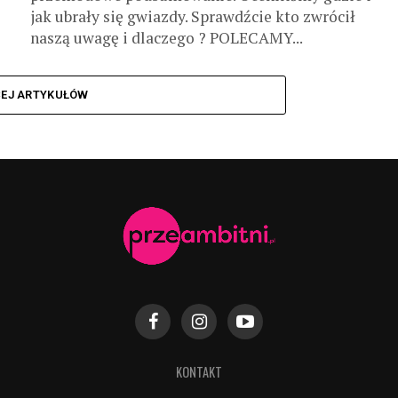
jak ubrały się gwiazdy. Sprawdźcie kto zwrócił
naszą uwagę i dlaczego ? POLECAMY...
CEJ ARTYKUŁÓW
KONTAKT