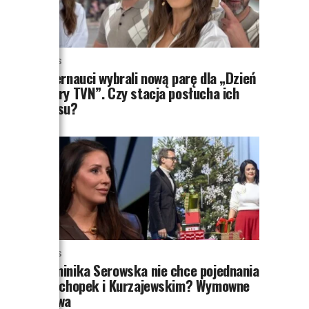
NEWS
Internauci wybrali nową parę dla „Dzień
dobry TVN”. Czy stacja posłucha ich
głosu?
NEWS
Dominika Serowska nie chce pojednania
z Cichopek i Kurzajewskim? Wymowne
słowa