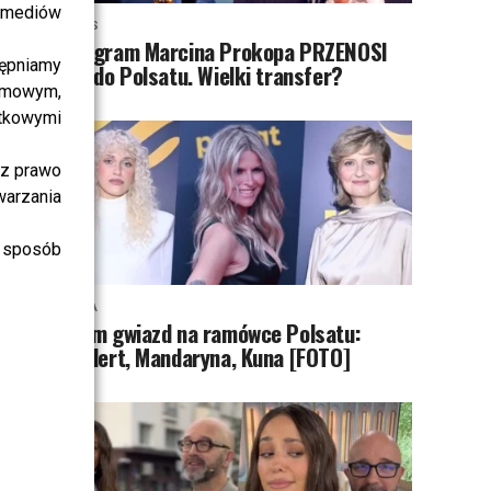
i mediów
NEWS
Program Marcina Prokopa PRZENOSI
ępniamy
SIĘ do Polsatu. Wielki transfer?
amowym,
atkowymi
sz prawo
warzania
 sposób
MODA
Tłum gwiazd na ramówce Polsatu:
Englert, Mandaryna, Kuna [FOTO]