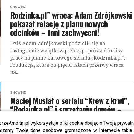
SHOWBIZ
Rodzinka.pl” wraca: Adam Zdrójkowski
pokazał relację z planu nowych
odcinków – fani zachwyceni!
Dziś Adam Zdrójkowski podzielił się na
Instagramie wyjątkową relacją – pokazał kulisy
pracy na planie kultowego serialu „Rodzinka.pl”.
Produkcja, która po pięciu latach przerwy wraca
na...
SHOWBIZ
Maciej Musiał o serialu “Krew z krwi”,
“Rodzinka.pl” i sprzątaniu domów –
poznaj szczegóły!
przeAmbitni.pl wykorzystuje pliki cookie dbając o Twoją prywatn
Maciej Musiał znów przyciąga uwagę swoich fanów
rzamy Twoje dane osobowe gromadzone w Internecie takie j