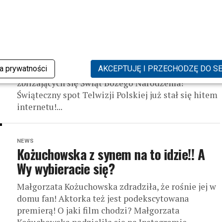
Święta tuż, tuż! Gwiazdy w najnowszym
spocie TVP składają życzenia na Boże
Narodzenie!
Gwiazdy ulubionych seriali i programów Telewizji
ka prywatności
AKCEPTUJĘ I PRZECHODZĘ DO S
Polskiej we wspólnym spocie reklamowym z okazji
zbliżających się Świąt Bożego Narodzenia!
Świąteczny spot Telwizji Polskiej już stał się hitem
internetu!...
NEWS
Kożuchowska z synem na to idzie!! A
Wy wybieracie się?
Małgorzata Kożuchowska zdradziła, że rośnie jej w
domu fan! Aktorka też jest podekscytowana
premierą! O jaki film chodzi? Małgorzata