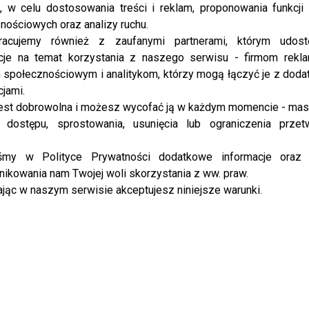
– tym razem nietypową aukcją WOŚP i długo
, w celu dostosowania treści i reklam, proponowania funkcj
wyczekiwanymi powrotami hitowych seriali. Aktor
nościowych oraz analizy ruchu.
z humorem zdradza szczegóły o sprzątaniu...
racujemy również z zaufanymi partnerami, którym udost
cje na temat korzystania z naszego serwisu - firmom rekl
społecznościowym i analitykom, którzy mogą łączyć je z dod
LIFESTYLE
cjami.
To koniec serialu “Rodzinka.pl”? My
est dobrowolna i możesz wycofać ją w każdym momencie - ma
znamy prawdę!
 dostępu, sprostowania, usunięcia lub ograniczenia przet
Pomimo ogromnej popularności serialu
iśmy w Polityce Prywatności dodatkowe informacje oraz
“Rodzinka.pl” serial może zniknąć z anteny! Co
ikowania nam Twojej woli skorzystania z ww. praw.
miałoby być tego przyczyną? “Rodzinka.pl” to
jąc w naszym serwisie akceptujesz niniejsze warunki.
serial uwielbiany przez widzów, jednak media
spekulowały, że kolejny...
LIFESTYLE
Te czerwone kozaki! Małgorzata
Kożuchowska na ramówce TVN!