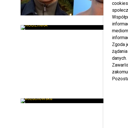
cookies
społecz
Współp
informa
mediom 
informa
Zgoda j
żądania
danych.
Zawarl
zakomun
Pozosta