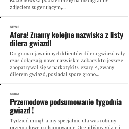
Kożuchowska podzieliła się na Instagramie
zdjęciem sugerującym,...
NEWS
Afera! Znamy kolejne nazwiska z listy
dilera gwiazd!
Do grona ujawnionych klientów dilera gwiazd cały
czas dołączają nowe nazwiska! Zobacz kto jeszcze
zaopatrywał się w narkotyki! Cezary P., zwany
dilerem gwiazd, posiadał spore grono...
MODA
Przemodowe podsumowanie tygodnia
gwiazd !
Tydzień minął, a my specjalnie dla was robimy
przemodowe podsumowanie. Oceniliśmy gdzie i