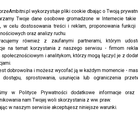
przyciąga uwagę miłośników telewizji...
przeAmbitni.pl wykorzystuje pliki cookie dbając o Twoją prywatn
rzamy Twoje dane osobowe gromadzone w Internecie takie j
NEWS
, w celu dostosowania treści i reklam, proponowania funkcj
TYLKO U NAS: TVP podjęła decyzję w
nościowych oraz analizy ruchu.
sprawie przyszłości „Rodzinki.pl”.
racujemy również z zaufanymi partnerami, którym udost
Widzowie mogą być zaskoczeni
cje na temat korzystania z naszego serwisu - firmom rekl
społecznościowym i analitykom, którzy mogą łączyć je z dod
Powrót „Rodzinki.pl” jesienią okazał się ogromnym
cjami.
wydarzeniem dla widzów TVP. Serial po pięciu
est dobrowolna i możesz wycofać ją w każdym momencie - ma
latach przerwy znów przyciągnął przed ekrany
 dostępu, sprostowania, usunięcia lub ograniczenia przet
setki tysięcy fanów, a jego przyszłość zaczęła...
iśmy w Polityce Prywatności dodatkowe informacje oraz
ikowania nam Twojej woli skorzystania z ww. praw.
SHOWBIZ
jąc w naszym serwisie akceptujesz niniejsze warunki.
Małgorzata Kożuchowska i Joanna
Liszowska w żałobie. Ich słowa po
śmierci Nikodema Mareckiego
rozrywają serce