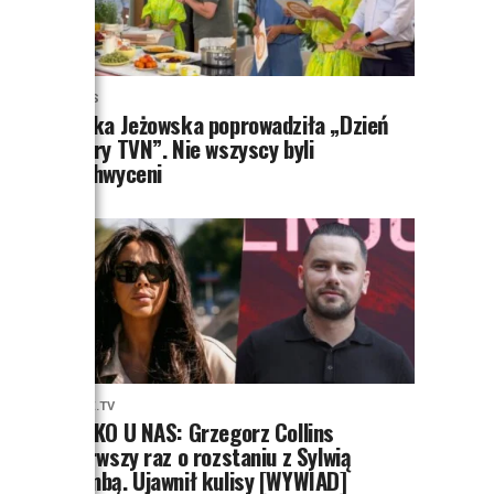
NEWS
Majka Jeżowska poprowadziła „Dzień
dobry TVN”. Nie wszyscy byli
zachwyceni
PRZE.TV
TYLKO U NAS: Grzegorz Collins
pierwszy raz o rozstaniu z Sylwią
Bombą. Ujawnił kulisy [WYWIAD]