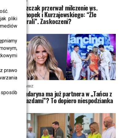
NEWS
Miszczak przerwał milczenie ws.
ość.
Cichopek i Kurzajewskiego: “Źle
ak pliki
wybrali”. Zaskoczeni?
i mediów
ępniamy
amowym,
atkowymi
sz prawo
warzania
SHOWBIZ
Mandaryna ma już partnera w „Tańcu z
 sposób
Gwiazdami”? To dopiero niespodzianka