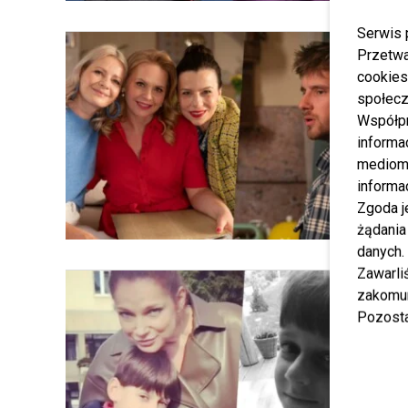
Serwis 
Przetwa
cookies
społecz
Współp
informa
mediom 
informa
Zgoda j
żądania
danych.
Zawarl
zakomun
Pozosta