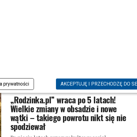
NEWS
TVP ma powody do radości? Znamy
wyniki oglądalności pierwszego
odcinka serialu „Rodzinki.pl”
„Rodzinka.pl” powróciła na antenę TVP2 i od razu
wywołała ogromne emocje. Po pięciu latach
przerwy widzowie znów mogli zobaczyć rodzinę
Boskich, której losy przez lata śledziły...
ka prywatności
AKCEPTUJĘ I PRZECHODZĘ DO S
NEWS
„Rodzinka.pl” wraca po 5 latach!
Wielkie zmiany w obsadzie i nowe
wątki – takiego powrotu nikt się nie
spodziewał