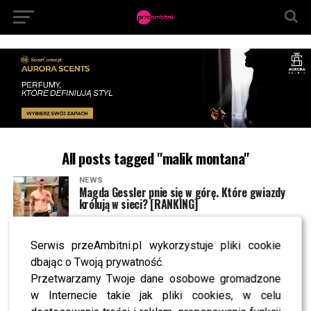
All posts tagged "malik montana"
NEWS
Magda Gessler pnie się w górę. Które gwiazdy
królują w sieci? [RANKING]
Serwis przeAmbitni.pl wykorzystuje pliki cookie
NEWS
Blanka ujawnia mroczne kulisy „Tańca z
dbając o Twoją prywatność.
Gwiazdami”. O tym widzowie nie mieli pojęcia
Przetwarzamy Twoje dane osobowe gromadzone
w Internecie takie jak pliki cookies, w celu