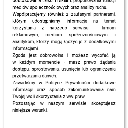
dostosowania treści i reklam, proponowania funkcji
NEWS
Kto wystąpi na „Sylwestrze z Dwójką”? Tak
mediów społecznościowych oraz analizy ruchu.
długiej listy gwiazd jeszcze nie było
Współpracujemy również z zaufanymi partnerami,
którym udostępniamy informacje na temat
korzystania z naszego serwisu - firmom
NEWS
Malik Montana przerwał koncert! Niebezpieczny
reklamowym, mediom społecznościowym i
incydent wywołał panikę w tłumie
analitykom, którzy mogą łączyć je z dodatkowymi
informacjami.
Zgoda jest dobrowolna i możesz wycofać ją
NEWS
“RAP Generation”: Young Leosia, Pezet i Malik
w każdym momencie - masz prawo żądania
Montana szukają nowej gwiazdy rapu – poznaj
szczegóły i zobacz zwiastun nowego programu
dostępu, sprostowania, usunięcia lub ograniczenia
przetwarzania danych.
Zawarliśmy w Polityce Prywatności dodatkowe
NEWS
BLANKA rozstrzyga ROMANS z Malik MONTANA –
informacje oraz sposób zakomunikowania nam
podsycali PLOTKI?
Twojej woli skorzystania z ww. praw.
Pozostając w naszym serwisie akceptujesz
SHOWBIZ
niniejsze warunki.
Serial o Dodzie, film o Szczęsnym i polskich
skoczkach oraz muzyczny program – zapoznaj
się z nowościami w 2025 roku!