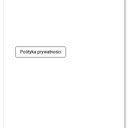
NEWS
Justyna Pochanke przerwała milczenie. Tak
pożegnała Andrzeja Morozowskiego
NEWS
Kolejna osoba traci PRACĘ w „Halo tu Polsat”.
Będą nowe duety?
Polityka prywatności
NEWS
Kuba Badach OCENIŁ Skolima. Wspomniał nawet
Zbigniewa Wodeckiego
NEWS
Polsat rusza z NOWYM kulinarnym programem.
Zagrozi „MasterChefowi”?
NEWS
Pola Wiśniewska UDERZA w Michała: „Tam było