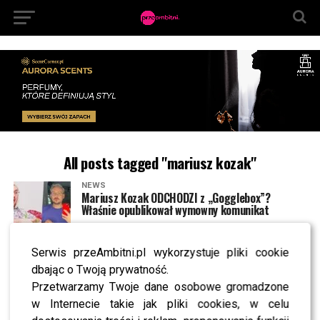
All posts tagged "mariusz kozak"
NEWS
Mariusz Kozak ODCHODZI z „Gogglebox”?
Właśnie opublikował wymowny komunikat
Serwis przeAmbitni.pl wykorzystuje pliki cookie
NEWS
To wtedy widzowie zobaczą nowe odcinki
dbając o Twoją prywatność.
„Gogglebox”. Co jeszcze szykuje TTV na wiosnę?
Przetwarzamy Twoje dane osobowe gromadzone
w Internecie takie jak pliki cookies, w celu