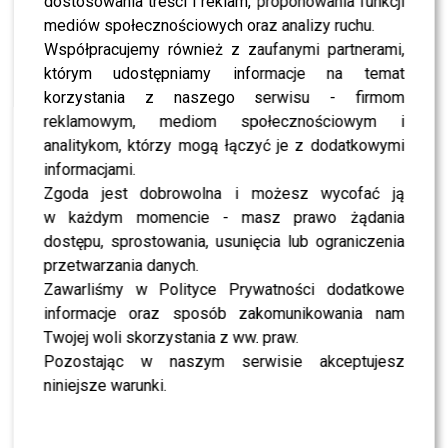
dostosowania treści i reklam, proponowania funkcji
NEWS
TYLKO U NAS: Szokująca zmiana w „Gogglebox.
mediów społecznościowych oraz analizy ruchu.
Przed telewizorem” – widzowie nie będą mogli
Współpracujemy również z zaufanymi partnerami,
uwierzyć
którym udostępniamy informacje na temat
korzystania z naszego serwisu - firmom
NEWS
Mariusz Kozak publicznie ZWYZYWANY przez
reklamowym, mediom społecznościowym i
Polaka w Budapeszcie! Wszystko nagrał i
analitykom, którzy mogą łączyć je z dodatkowymi
pokazał fanom
informacjami.
Zgoda jest dobrowolna i możesz wycofać ją
SHOWBIZ
TYLKO U NAS: Mariusz Kozak, jego mama i
w każdym momencie - masz prawo żądania
partner ruszają w podróż życia! Wiemy, co dalej z
programem „Gogglebox. Przed telewizorem”
dostępu, sprostowania, usunięcia lub ograniczenia
przetwarzania danych.
Zawarliśmy w Polityce Prywatności dodatkowe
CASTING
CASTING: „Gogglebox” wraca! TTV szuka nowych
informacje oraz sposób zakomunikowania nam
twarzy do kultowego programu – zobacz, jak się
zgłosić!
Twojej woli skorzystania z ww. praw.
Pozostając w naszym serwisie akceptujesz
MODA
niniejsze warunki.
Jupitery Roku: Gessler w piżamowym stylu,
Blanka z groźnym lookiem, Wędzikowska w różu,
Rozenek-Majdan w klasyce [FOTO]