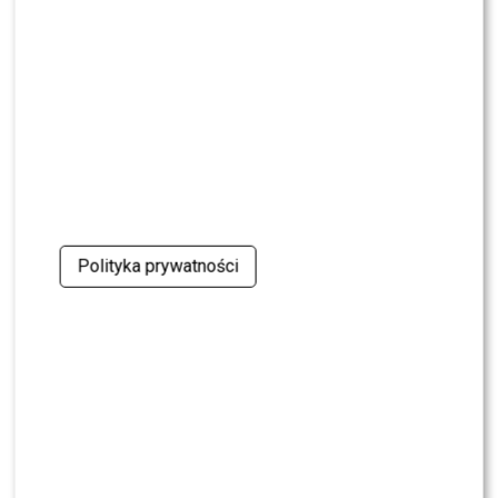
NEWS
Nie żyje Andrzej Morozowski. TVN24
natychmiast zmieniło ramówkę
NEWS
Dlaczego Doda nie trafiła do „The Voice of
Poland”? Kulisy wyszły na jaw
NEWS
Polityka prywatności
Maciej Kurzajewski przerwał milczenie po
odejściu z Polsatu. Będzie nowy projekt?
NEWS
Tomaszewska i Sawicki poprowadzili „Dzień
dobry TVN”. Widzowie wydali werdykt