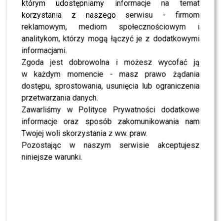
NEWS
którym udostępniamy informacje na temat
Kibicuje Lewandowskiemu po śmierci – o kim
korzystania z naszego serwisu - firmom
mowa?
reklamowym, mediom społecznościowym i
NEWS
analitykom, którzy mogą łączyć je z dodatkowymi
Kolejne rozstanie w showbiznesie! Agata
Załęcka znów jest wolna!
informacjami.
Zgoda jest dobrowolna i możesz wycofać ją
NEWS
Czy Agata Załęcka sprawdzi się jako kierowca
w każdym momencie - masz prawo żądania
rajdowy?!
dostępu, sprostowania, usunięcia lub ograniczenia
NEWS
przetwarzania danych.
Ogłoszono nominacje do Telekamer Teletygodnia
Zawarliśmy w Polityce Prywatności dodatkowe
2015. Zobacz pełną listę!
informacje oraz sposób zakomunikowania nam
Twojej woli skorzystania z ww. praw.
Pozostając w naszym serwisie akceptujesz
niniejsze warunki.
SHOWBIZ
NEWS
TVN, TVP czy Polsat? Polacy wybrali ulubioną
śniadaniówkę