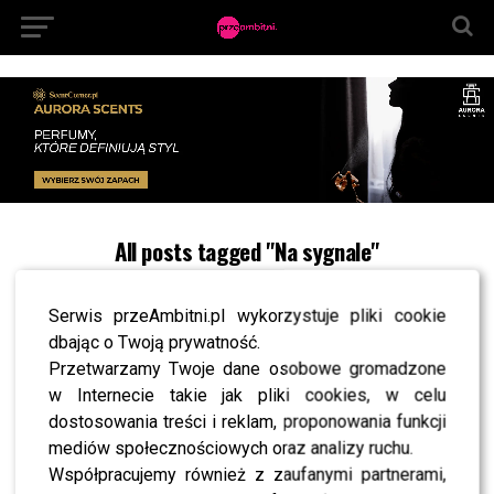
All posts tagged "Na sygnale"
NEWS
Wiosenna ramówka TVP: Kiedy startują nowe
Serwis przeAmbitni.pl wykorzystuje pliki cookie
programy i seriale? [TERMINARZ]
dbając o Twoją prywatność.
Przetwarzamy Twoje dane osobowe gromadzone
SHOWBIZ
w Internecie takie jak pliki cookies, w celu
“Pytanie na śniadanie”: wizyta na planie
dostosowania treści i reklam, proponowania funkcji
“Rodzinki.pl”, kulisy serialu “Na sygnale” i
Andrzej Seweryn w zupełnie nowej roli
mediów społecznościowych oraz analizy ruchu.
Współpracujemy również z zaufanymi partnerami,