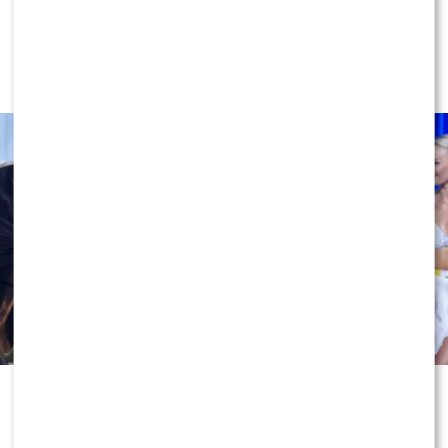
Miszczak przerwał milczenie ws.
Cichopek i Kurzajewskiego: “Źle
wybrali”. Zaskoczeni?
Odejście Katarzyny Cichopek i