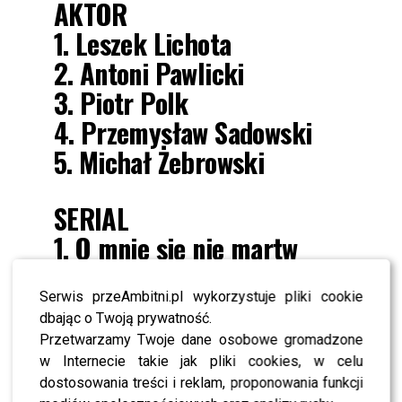
AKTOR
1. Leszek Lichota
2. Antoni Pawlicki
3. Piotr Polk
4. Przemysław Sadowski
5. Michał Żebrowski
SERIAL
1. O mnie się nie martw
2. Prawo Agaty
3. Przyjaciółki
Serwis przeAmbitni.pl wykorzystuje pliki cookie
dbając o Twoją prywatność.
4. Ranczo
Przetwarzamy Twoje dane osobowe gromadzone
5. Świat wg Kiepskich
w Internecie takie jak pliki cookies, w celu
dostosowania treści i reklam, proponowania funkcji