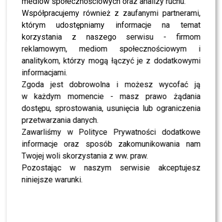
mediów społecznościowych oraz analizy ruchu.
SERIAL
Współpracujemy również z zaufanymi partnerami,
PARADOKUMENTALNY
którym udostępniamy informacje na temat
korzystania z naszego serwisu - firmom
1. Dlaczego ja?
reklamowym, mediom społecznościowym i
2. Na sygnale
analitykom, którzy mogą łączyć je z dodatkowymi
3. Szpital
informacjami.
Zgoda jest dobrowolna i możesz wycofać ją
4. Malanowski i partnerzy
w każdym momencie - masz prawo żądania
dostępu, sprostowania, usunięcia lub ograniczenia
OSOBOWOŚĆ TELEWIZYJNA
przetwarzania danych.
Zawarliśmy w Polityce Prywatności dodatkowe
1. Szymon Hołownia i
informacje oraz sposób zakomunikowania nam
Marcin Prokop
Twojej woli skorzystania z ww. praw.
2. Michał Olszański
Pozostając w naszym serwisie akceptujesz
niniejsze warunki.
3. Karol Strasburger
4. Tadeusz Sznuk