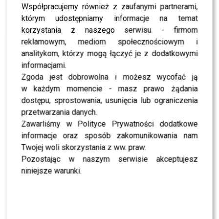
NEWS
Współpracujemy również z zaufanymi partnerami,
Sukces Polaka na festiwalu filmowym w Miami!
którym udostępniamy informacje na temat
NEWS
korzystania z naszego serwisu - firmom
“Tele Tydzień” ogłosił nominacje do 20. edycji
plebiscytu Telekamery. Kto wygra?!
reklamowym, mediom społecznościowym i
analitykom, którzy mogą łączyć je z dodatkowymi
LIFESTYLE
Paweł Małaszyński, Magdalena Cielecka, Anna
informacjami.
Próchniak, Olaf Lubaszenko, Eryk Lubos,
Zgoda jest dobrowolna i możesz wycofać ją
Vanessa Aleksander, Weronika Rosati w nowej
produkcji TVN!
w każdym momencie - masz prawo żądania
dostępu, sprostowania, usunięcia lub ograniczenia
LIFESTYLE
Łukasz Płoszajski: “Na swój ślub przyleciałem
przetwarzania danych.
helikopterem”!
Zawarliśmy w Polityce Prywatności dodatkowe
informacje oraz sposób zakomunikowania nam
LIFESTYLE
Marta Lipińska świętuje 55 – lecie pracy
Twojej woli skorzystania z ww. praw.
artystycznej
Pozostając w naszym serwisie akceptujesz
LIFESTYLE
niniejsze warunki.
Agata Kulesza i Katarzyna Nosowska razem na
okładce “Zwierciadła”: Bratnie dusze!
LIFESTYLE
Metamorfoza Agaty Kuleszy w filmie “Jestem
Mordercą”: Ustaliliśmy, że będę trochę grubsza