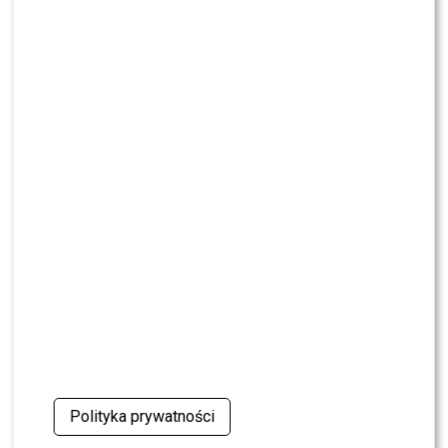
Wielki transfer do „Dzień dobry TVN”. Do
programu dołącza znana gwiazda
NEWS
Dorota R. przerywa milczenie po akcie
oskarżenia. Wydała obszerne oświadczenie
NEWS
Skolim nie wytrzymał. Tak skomentował ostrą
krytykę Dody
NEWS
Miszczak przerwał milczenie ws. Cichopek i
Kurzajewskiego: “Źle wybrali”. Zaskoczeni?
SHOWBIZ
Mandaryna ma już partnera w „Tańcu z
Gwiazdami”? To dopiero niespodzianka
Polityka prywatności