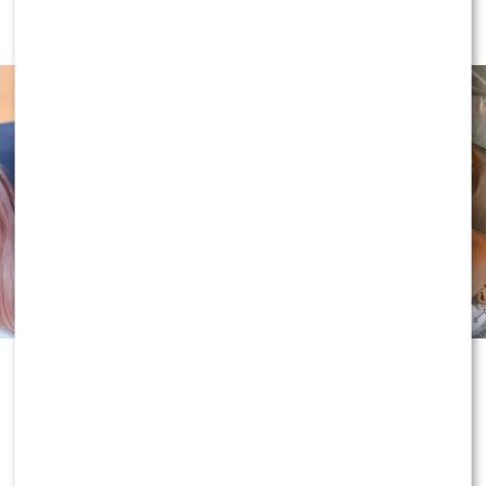
Zapowiada walkę po wyroku sądu
Historia Joanny Opozdy i Antka
Królikowskiego od lat budzi
ogromne emocje. Gdy wydawało się,