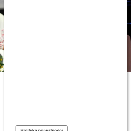
Wszystko wskazuje więc na to, że sprawa rozwodu
Joanny Opozdy
i
Antka Królikowskiego
wciąż nie
dobiegła końca. Aktor zapowiada złożenie odwołania i
nie kryje, że zamierza walczyć o zmianę wyroku. Tym
samym jeden z najgłośniejszych konfliktów polskiego
show-biznesu może w najbliższych miesiącach doczekać
się kolejnego rozdziału.
ZOBACZ RÓWNIEŻ:
Program Marcina Prokopa
PRZENOSI SIĘ do Polsatu. Wielki transfer?
0
0
Polityka prywatności