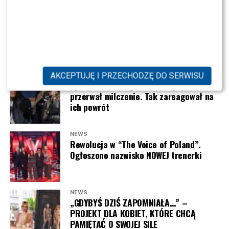
NEWS
Kolejna REWOLUCJA w „Halo tu Polsat”.
Będzie NOWA prowadząca?
AKCEPTUJĘ I PRZECHODZĘ DO SERWISU
NEWS
Syn Wiśniewskiego i Mandaryny
Joanna Opozda (fot. Paweł Wrzecion/AKPA)
przerwał milczenie. Tak zareagował na
ich powrót
NEWS
Rewolucja w “The Voice of Poland”.
Ogłoszono nazwisko NOWEJ trenerki
NEWS
„GDYBYŚ DZIŚ ZAPOMNIAŁA…” –
PROJEKT DLA KOBIET, KTÓRE CHCĄ
PAMIĘTAĆ O SWOJEJ SILE