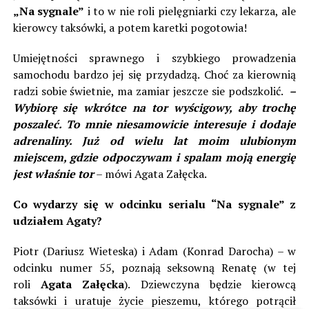
„Na sygnale”
i to w nie roli pielęgniarki czy lekarza, ale
kierowcy taksówki, a potem karetki pogotowia!
Umiejętności sprawnego i szybkiego prowadzenia
samochodu bardzo jej się przydadzą. Choć za kierownią
radzi sobie świetnie, ma zamiar jeszcze sie podszkolić.
–
Wybiorę się wkrótce na tor wyścigowy, aby trochę
poszaleć. To mnie niesamowicie interesuje i dodaje
adrenaliny. Już od wielu lat moim ulubionym
miejscem, gdzie odpoczywam i spalam moją energię
jest właśnie tor
– mówi Agata Załęcka.
Co wydarzy się w odcinku serialu “Na sygnale” z
udziałem Agaty?
Piotr (Dariusz Wieteska) i Adam (Konrad Darocha) – w
odcinku numer 55, poznają seksowną Renatę (w tej
roli
Agata Załęcka
). Dziewczyna będzie kierowcą
taksówki i uratuje życie pieszemu, którego potrącił