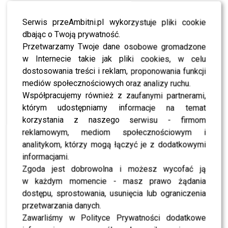
samochód. Renata fachowo udzieli rannemu pierwszej
pomocy… a Strzelecki zamieni się przy niej w donżuana!
Serwis przeAmbitni.pl wykorzystuje pliki cookie
Ratownik od razu spróbuje nową znajomą oczarować i
dbając o Twoją prywatność.
oboje umówią się na “gorącą” randkę… Ale gdy Renata
Przetwarzamy Twoje dane osobowe gromadzone
postanowi zmienić pracę, w ich związku pojawią się
w Internecie takie jak pliki cookies, w celu
problemy! Dziewczyna zacznie starać się w pogotowiu o
dostosowania treści i reklam, proponowania funkcji
posadę kierowcy i Piotr będzie miał spory problem, by
mediów społecznościowych oraz analizy ruchu.
ukryć ich romans przed kolegami… a zwłaszcza przed
Współpracujemy również z zaufanymi partnerami,
Martyną (Monika Mazur)! Czy obie ratowniczki w końcu
którym udostępniamy informacje na temat
się zaprzyjaźnią?
korzystania z naszego serwisu - firmom
reklamowym, mediom społecznościowym i
analitykom, którzy mogą łączyć je z dodatkowymi
Fot. materiały prasowe
informacjami.
Zgoda jest dobrowolna i możesz wycofać ją
0
0
w każdym momencie - masz prawo żądania
dostępu, sprostowania, usunięcia lub ograniczenia
przetwarzania danych.
PODOBNE ARTYKUŁY:
AGATA DZIARMAGOWSKA PROTEST
Zawarliśmy w Polityce Prywatności dodatkowe
AGATA ZAŁĘCKA W NA SYGNALE
ALLAN