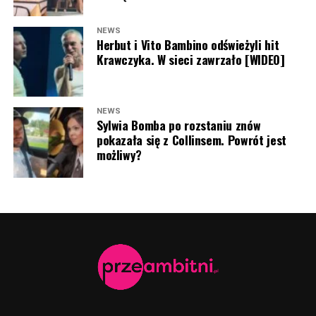
NEWS
Herbut i Vito Bambino odświeżyli hit
Krawczyka. W sieci zawrzało [WIDEO]
NEWS
Sylwia Bomba po rozstaniu znów
pokazała się z Collinsem. Powrót jest
możliwy?
Antoni Królikowsk i Martyna Kowalik (fot. Jacek
Kurnikowski/AKPA)