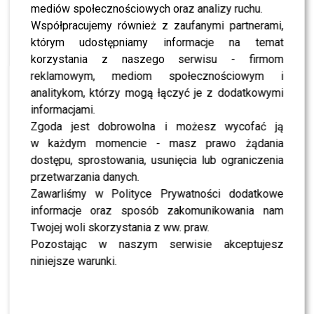
NEWS
mediów społecznościowych oraz analizy ruchu.
Zobacz, kto wygrał nową edycję „The Voice of
Poland” – to właśnie ona wystąpi podczas
Współpracujemy również z zaufanymi partnerami,
Sylwestra z Dwójką!
którym udostępniamy informacje na temat
korzystania z naszego serwisu - firmom
NEWS
reklamowym, mediom społecznościowym i
Natalia Przybysz zapowiada nową trasę na 10-
lecie – wiemy gdzie i kiedy
analitykom, którzy mogą łączyć je z dodatkowymi
informacjami.
Zgoda jest dobrowolna i możesz wycofać ją
NEWS
w każdym momencie - masz prawo żądania
Czas na zdrowie, znane twarze wspierają walkę z
rakiem piersi: Kaczorowska, Gardias, Przybysz,
dostępu, sprostowania, usunięcia lub ograniczenia
Zdanowicz [FOTO]
przetwarzania danych.
Zawarliśmy w Polityce Prywatności dodatkowe
NEWS
informacje oraz sposób zakomunikowania nam
Moro, Cieślak i Felicjańska na 12. Gali Perfect
SPA Awards [zdjęcia]
Twojej woli skorzystania z ww. praw.
Pozostając w naszym serwisie akceptujesz
NEWS
Kayah, Zalewski i Zawiałow na koncercie
niniejsze warunki.
charytatywnym Razem z Ukrainą – wiemy, kiedy
transmisja
NEWS