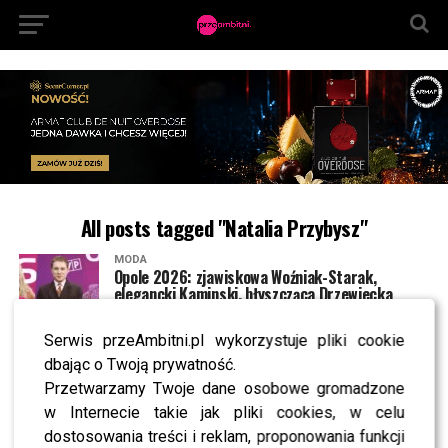
All posts tagged "Natalia Przybysz"
MODA
Opole 2026: zjawiskowa Woźniak-Starak,
elegancki Kaminski, błyszcząca Drzewiecka
Serwis przeAmbitni.pl wykorzystuje pliki cookie
NEWS
dbając o Twoją prywatność.
Zalewski, Nosowska i Brodka razem na jednej
scenie! Smolik szykuje koncert, jakiego jeszcze
Przetwarzamy Twoje dane osobowe gromadzone
nie było
w Internecie takie jak pliki cookies, w celu
dostosowania treści i reklam, proponowania funkcji