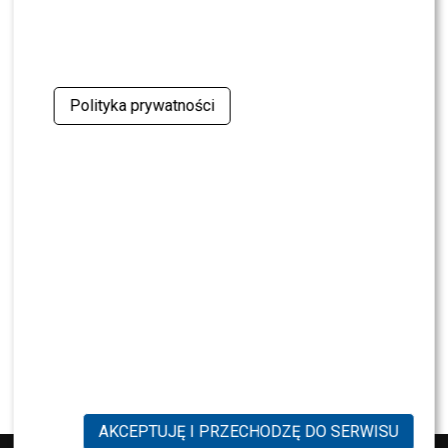
NEWS
Miszczak przerwał milczenie ws. Cichopek i
Kurzajewskiego: “Źle wybrali”. Zaskoczeni?
Polityka prywatności
SHOWBIZ
Mandaryna ma już partnera w „Tańcu z
Gwiazdami”? To dopiero niespodzianka
NEWS
Majka Jeżowska poprowadziła „Dzień dobry TVN”.
Nie wszyscy byli zachwyceni
PRZE.TV
TYLKO U NAS: Grzegorz Collins pierwszy raz o
rozstaniu z Sylwią Bombą. Ujawnił kulisy
[WYWIAD]
AKCEPTUJĘ I PRZECHODZĘ DO SERWISU