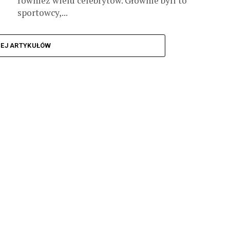
również wielu celebrytów. Głównie byli to
sportowcy,...
CEJ ARTYKUŁÓW