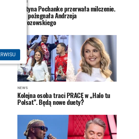
NEWS
Justyna Pochanke przerwała milczenie.
Tak pożegnała Andrzeja
Morozowskiego
ERWISU
NEWS
Kolejna osoba traci PRACĘ w „Halo tu
Polsat”. Będą nowe duety?