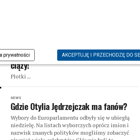
Ankudowicz kontra Otylia Jędrzejczak, Mariusz
Pudzianowski i Andrzej Supron – tak będzie
wyglądał skład drużyn w najbliższym odcinku
Kocham Cię,...
NEWS
To już pewne! Otylia Jędrzejczak jest w
ka prywatności
AKCEPTUJĘ I PRZECHODZĘ DO S
ciąży!
Plotki ...
NEWS
Gdzie Otylia Jędrzejczak ma fanów?
Wybory do Europarlamentu odbyły się w ubiegłą
niedzielę. Na listach wyborczych oprócz imion i
nazwisk znanych polityków mogliśmy zobaczyć