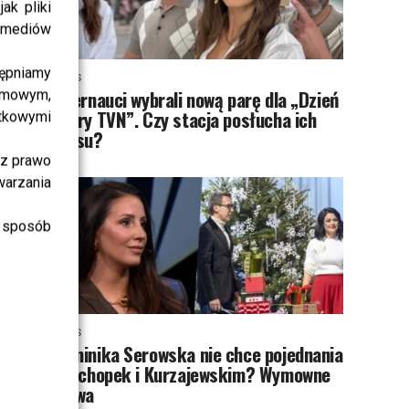
ak pliki
i mediów
ępniamy
NEWS
Internauci wybrali nową parę dla „Dzień
amowym,
dobry TVN”. Czy stacja posłucha ich
atkowymi
głosu?
sz prawo
warzania
 sposób
NEWS
Dominika Serowska nie chce pojednania
z Cichopek i Kurzajewskim? Wymowne
słowa