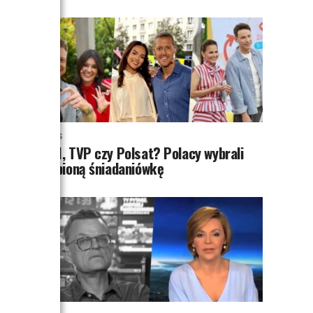
NEWS
TVN, TVP czy Polsat? Polacy wybrali
ulubioną śniadaniówkę