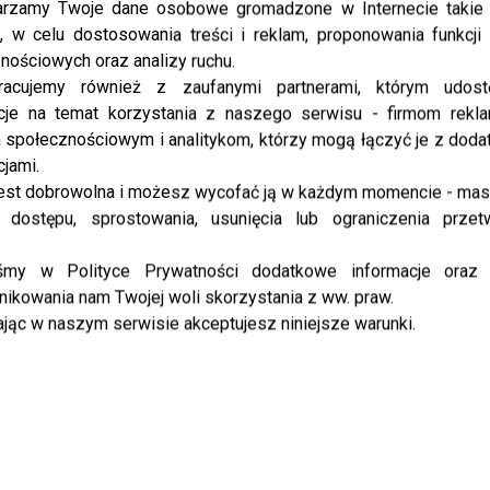
rzamy Twoje dane osobowe gromadzone w Internecie takie j
Mocne- Kucner krytykuje Jędrzejczak
, w celu dostosowania treści i reklam, proponowania funkcj
za jej komentarz o Mazur!
nościowych oraz analizy ruchu.
racujemy również z zaufanymi partnerami, którym udost
Jakub Kucner uważa, że komentarz Otylii
cje na temat korzystania z naszego serwisu - firmom rekl
Jędrzejczak był niesmaczny! W zeszłym ...
społecznościowym i analitykom, którzy mogą łączyć je z dod
cjami.
est dobrowolna i możesz wycofać ją w każdym momencie - ma
NEWS
Córka Otylii Jędrzejczak rośnie jak na
 dostępu, sprostowania, usunięcia lub ograniczenia przet
drożdżach. Mama pęka z dumy
iśmy w Polityce Prywatności dodatkowe informacje oraz
ikowania nam Twojej woli skorzystania z ww. praw.
Otylia Jędrzejczak jest bardzo szczęśliwą mamą,
jąc w naszym serwisie akceptujesz niniejsze warunki.
która zrobi wszystko dla małej córeczki. Zobaczcie
jak Marcelina urosła! W kwietniu ...
NEWS
Kolejna odsłona Mercure Fashion
Night! Zobaczcie jakie gwiazdy