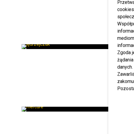
Przetwa
cookies
społecz
Współp
informa
mediom 
informa
Zgoda j
żądania
danych.
Zawarl
zakomun
Pozosta