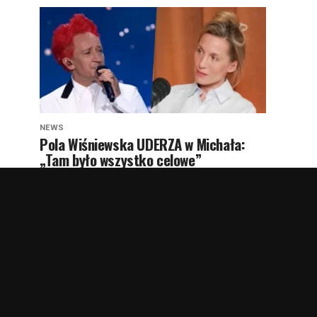
NEWS
Pola Wiśniewska UDERZA w Michała:
„Tam było wszystko celowe”