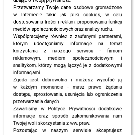
dbając o Twoją prywatność.
ajax_pagination=”0″ ngg_triggers_display=”never”
Przetwarzamy Twoje dane osobowe gromadzone
order_by=”sortorder” order_direction=”ASC”
w Internecie takie jak pliki cookies, w celu
returns=”included” maximum_entity_count=”500″]
dostosowania treści i reklam, proponowania funkcji
0
0
mediów społecznościowych oraz analizy ruchu.
Współpracujemy również z zaufanymi partnerami,
którym udostępniamy informacje na temat
PODOBNE ARTYKUŁY:
OTYLIA JĘDRZEJCZAK
korzystania z naszego serwisu - firmom
OTYLIA JĘDRZEJCZAK CÓRECZKA
reklamowym, mediom społecznościowym i
Doda przygotowuje się do roli w “Pitbullu”
analitykom, którzy mogą łączyć je z dodatkowymi
informacjami.
Natalia Siwiec pokazała brzuch miesiąc po porodzie!
Zgoda jest dobrowolna i możesz wycofać ją
w każdym momencie - masz prawo żądania
WYBRANE DLA CIEBIE
dostępu, sprostowania, usunięcia lub ograniczenia
przetwarzania danych.
Baby boom 2019: Te gwiazdy powitały
Zawarliśmy w Polityce Prywatności dodatkowe
pociechy w tym roku
informacje oraz sposób zakomunikowania nam
Otylia Jędrzejczak urodziła – chłopiec czy
Twojej woli skorzystania z ww. praw.
dziewczynka?
Pozostając w naszym serwisie akceptujesz