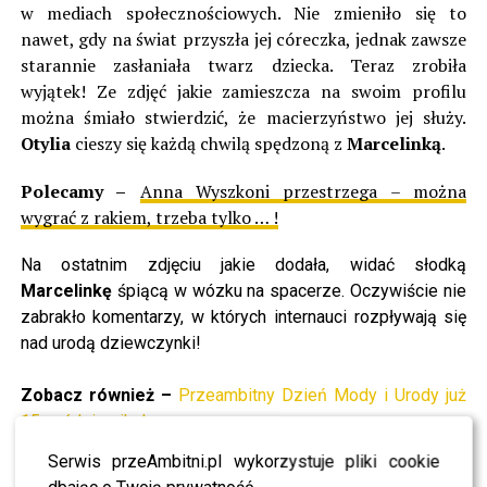
w mediach społecznościowych. Nie zmieniło się to
nawet, gdy na świat przyszła jej córeczka, jednak zawsze
starannie zasłaniała
twarz
dziecka. Teraz zrobiła
wyjątek! Ze zdjęć jakie zamieszcza na swoim profilu
można śmiało stwierdzić, że
macierzyństwo
jej służy.
Otylia
cieszy się każdą chwilą spędzoną z
Marcelinką
.
Polecamy –
Anna Wyszkoni przestrzega – można
wygrać z rakiem, trzeba tylko … !
Na ostatnim zdjęciu jakie dodała, widać słodką
Marcelinkę
śpiącą w wózku na spacerze. Oczywiście nie
zabrakło komentarzy, w których internauci rozpływają się
nad
urodą
dziewczynki!
Zobacz również –
Przeambitny Dzień Mody i Urody już
15 października!
[ngg_images source=”galleries” container_ids=”739″
Serwis przeAmbitni.pl wykorzystuje pliki cookie
display_type=”photocrati-nextgen_basic_imagebrowser”