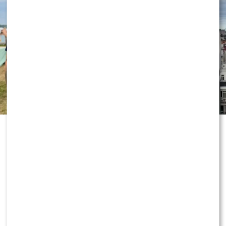
„Dzień dobry TVN” nie zwalnia tempa
i już przygotowuje kolejne nowości
przed jesienną ramówką. Wszystko
wskazuje na to, że do redakcji
dołączy znana twarz, która ma