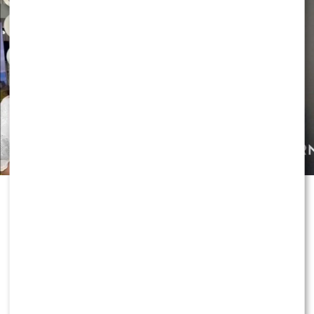
Czy OLEK Sikora czuje się BEZPIECZNIE w “Halo tu
Polsat”!? Cichopek i Kurzajewski już nie PRACUJĄ!
ZOBACZ RÓWNIEŻ:
Skolim nie wytrzymał. Tak
skomentował ostrą krytykę Dody
0
0