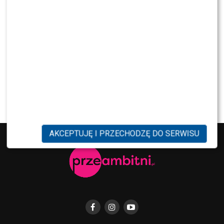
NEWS
Maciej Kurzajewski przerwał milczenie po
odejściu z Polsatu. Będzie nowy projekt?
NEWS
Tomaszewska i Sawicki poprowadzili „Dzień
dobry TVN”. Widzowie wydali werdykt
AKCEPTUJĘ I PRZECHODZĘ DO SERWISU