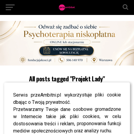
All posts tagged "Projekt Lady"
NEWS
Małgorzata Rozenek-Majdan retuszuje swoje
Serwis przeAmbitni.pl wykorzystuje pliki cookie
zdjęcia? “Rama lustra się Pani wykrzywiła”
dbając o Twoją prywatność.
NEWS
Przetwarzamy Twoje dane osobowe gromadzone
Finał “Projekt Lady”! Kreacja Małgosi Rozenek-
w Internecie takie jak pliki cookies, w celu
Majdan zachwyciła wszystkich!
dostosowania treści i reklam, proponowania funkcji
MODA
mediów społecznościowych oraz analizy ruchu.
Złota stylizacja Małgorzaty Rozenek-Majdan.