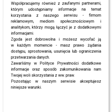
Perfekcyjna?
Współpracujemy również z zaufanymi partnerami,
którym udostępniamy informacje na temat
NEWS
Tłumy gwiazd na premierze teledysku Justyny
korzystania z naszego serwisu - firmom
Sawickiej! Zobacz, kto się pojawił!
reklamowym, mediom społecznościowym i
NEWS
analitykom, którzy mogą łączyć je z dodatkowymi
Kolejna edycja Projekt Lady będzie inna niż
informacjami.
poprzednie?
Zgoda jest dobrowolna i możesz wycofać ją
NEWS
w każdym momencie - masz prawo żądania
“Projekt Lady” powraca! Trzecia edycja już
całkiem niedługo. Kiedy?
dostępu, sprostowania, usunięcia lub ograniczenia
przetwarzania danych.
NEWS
Rozenek – Majdan gwiazdorzy na planie “Projekt
Zawarliśmy w Polityce Prywatności dodatkowe
Lady”?! Wieja komentuje!
informacje oraz sposób zakomunikowania nam
NEWS
Twojej woli skorzystania z ww. praw.
Tylko u nas! Małgorzata Rozenek zdradza menu
Pozostając w naszym serwisie akceptujesz
na swoje wesele!
niniejsze warunki.
NEWS
Czy Małgorzata Rozenek jest w ciąży? Mamy
komentarz gwiazdy
NEWS
Gorące lato w TVN z Małgorztą Rozenek!