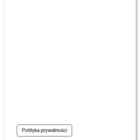
Kuba Badach OCENIŁ Skolima. Wspomniał nawet
Zbigniewa Wodeckiego
NEWS
Polsat rusza z NOWYM kulinarnym programem.
Zagrozi „MasterChefowi”?
NEWS
Pola Wiśniewska UDERZA w Michała: „Tam było
wszystko celowe”
NEWS
Nie żyje Andrzej Morozowski. TVN24
natychmiast zmieniło ramówkę
NEWS
Dlaczego Doda nie trafiła do „The Voice of
Poland”? Kulisy wyszły na jaw
Polityka prywatności