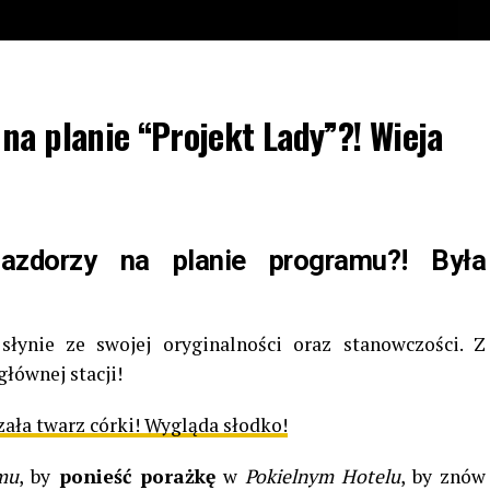
na planie “Projekt Lady”?! Wieja
zdorzy na planie programu?! Była
słynie ze swojej oryginalności oraz stanowczości. Z
głównej stacji!
ała twarz córki! Wygląda słodko!
mu
, by
ponieść porażkę
w
Pokielnym Hotelu
, by znów