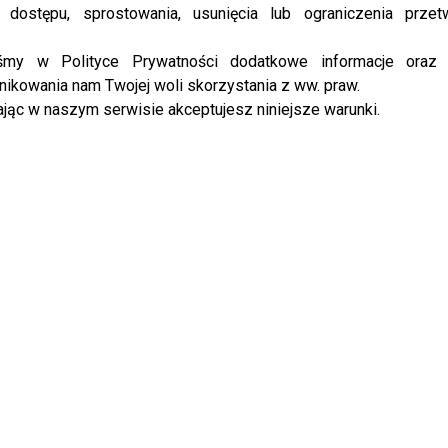
 dostępu, sprostowania, usunięcia lub ograniczenia przet
Facebooku
!
iśmy w Polityce Prywatności dodatkowe informacje oraz
ikowania nam Twojej woli skorzystania z ww. praw.
jąc w naszym serwisie akceptujesz niniejsze warunki.
K MAJDAN
PROJEKT LADY
ROZENEK MAJDAN
 córki!
Węgrowska wraca! Znamy tytuł i datę
premiery! Tęskniliście?
YBRANE DLA CIEBIE