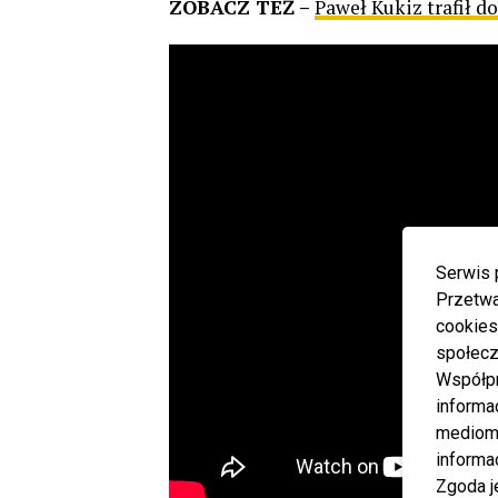
ZOBACZ TEŻ –
Paweł Kukiz trafił do
Serwis 
Przetwa
cookies
społecz
Współp
informa
mediom 
informa
Zgoda j