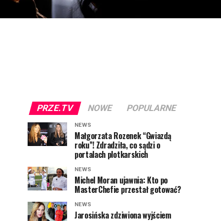
PRZE.TV
NOWE
POPULARNE
NEWS
Małgorzata Rozenek “Gwiazdą
roku”! Zdradziła, co sądzi o
portalach plotkarskich
NEWS
Michel Moran ujawnia: Kto po
MasterChefie przestał gotować?
NEWS
Jarosińska zdziwiona wyjściem