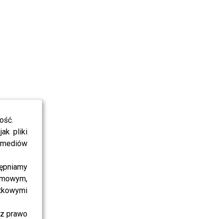
ość.
ak pliki
i mediów
ępniamy
amowym,
atkowymi
sz prawo