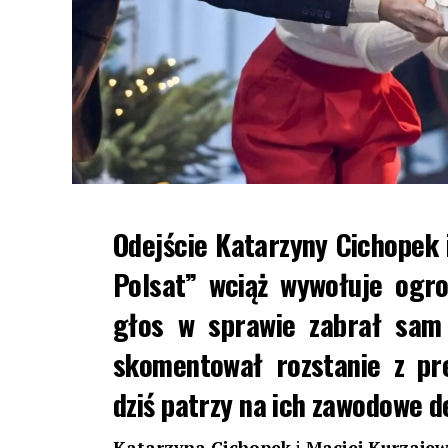
Odejście Katarzyny Cichopek 
Polsat” wciąż wywołuje ogr
głos w sprawie zabrał sam 
skomentował rozstanie z pre
dziś patrzy na ich zawodowe de
Katarzyna Cichopek
i
Maciej Kurzajew