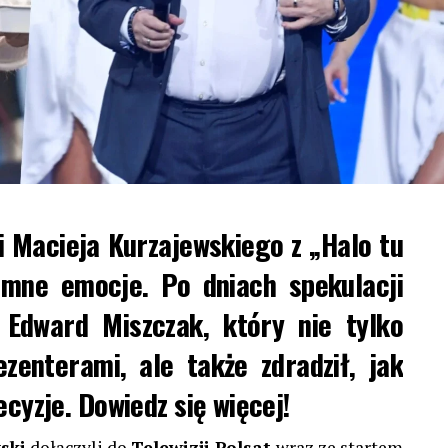
i Macieja Kurzajewskiego z „Halo tu
omne emocje. Po dniach spekulacji
Edward Miszczak, który nie tylko
zenterami, ale także zdradził, jak
cyzje. Dowiedz się więcej!
ski
dołączyli do
Telewizji Polsat
wraz ze startem