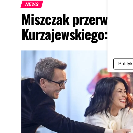
NEWS
Miszczak przerwał mi
Kurzajewskiego: “Źle
Polity