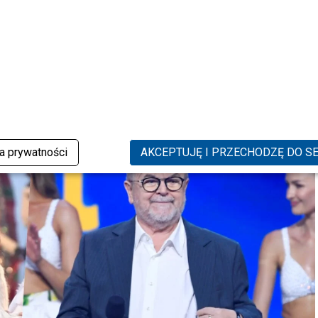
lczenie ws. Cichopek i
 wybrali”. Zaskoczeni?
ka prywatności
AKCEPTUJĘ I PRZECHODZĘ DO S