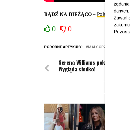
żądania
danych.
BĄDŹ NA BIEŻĄCO –
Polub nas na 
Zawarl
zakomun
0
0
Pozosta
PODOBNE ARTYKUŁY:
MAŁGORZATA ROZENE
Serena Williams pokazała twarz
Wygląda słodko!
W