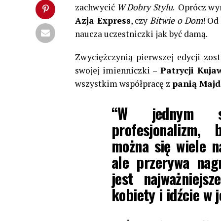
zachwycić
W Dobry Stylu
. Oprócz w
Azja Express
, czy
Bitwie o Dom
! Od
naucza uczestniczki jak być damą.
Zwyciężczynią pierwszej edycji zos
swojej imienniczki –
Patrycji Kuja
wszystkim współpracę z
panią Maj
“W jednym sk
profesjonalizm,
można się wiele na
ale
przerywa nag
jest najważniejs
kobiety i idźcie w j