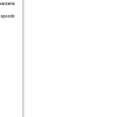
warzania
 sposób