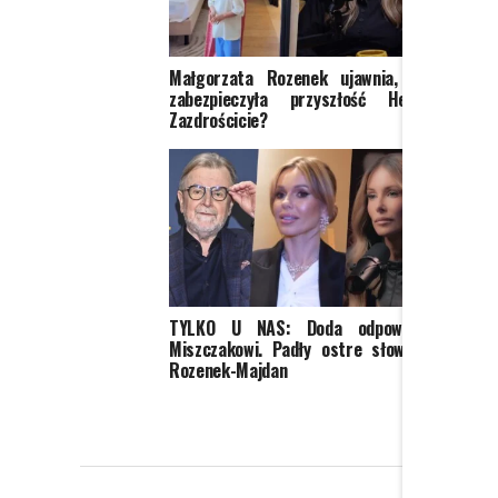
Małgorzata Rozenek ujawnia, jak
Marci
zabezpieczyła przyszłość Henia.
Hołown
Zazdrościcie?
TYLKO U NAS: Doda odpowiada
Viole
Miszczakowi. Padły ostre słowa o
Rozene
Rozenek-Majdan
ruch p