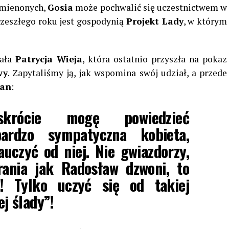
ymienonych,
Gosia
może pochwalić się uczestnictwem w
 zeszłego roku jest gospodynią
Projekt Lady
, w którym
tała
Patrycja Wieja
, która ostatnio przyszła na pokaz
wy
. Zapytaliśmy ją, jak wspomina swój udział, a przede
dan
:
rócie mogę powiedzieć
bardzo sympatyczna kobieta
,
uczyć od niej. Nie gwiazdorzy,
rania jak Radosław dzwoni
, to
ze! Tylko uczyć się od takiej
ej ślady”!