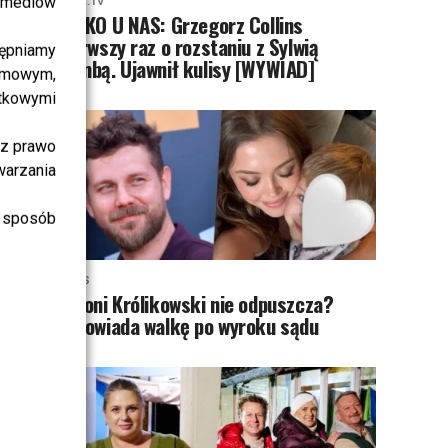
i mediów
PRZE.TV
TYLKO U NAS: Grzegorz Collins
pierwszy raz o rozstaniu z Sylwią
ępniamy
Bombą. Ujawnił kulisy [WYWIAD]
amowym,
atkowymi
sz prawo
warzania
 sposób
NEWS
Antoni Królikowski nie odpuszcza?
Zapowiada walkę po wyroku sądu