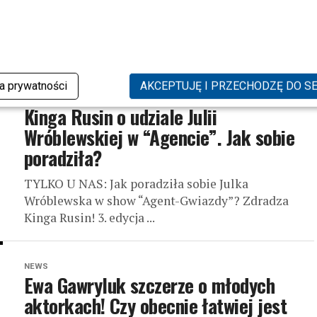
skojarzenia!
Beata Pawlikowska zdradza: to z NIMI kojarzą
Polskę za granicą! Spodziewaliście się? Beata ...
ka prywatności
AKCEPTUJĘ I PRZECHODZĘ DO S
NEWS
Kinga Rusin o udziale Julii
Wróblewskiej w “Agencie”. Jak sobie
poradziła?
TYLKO U NAS: Jak poradziła sobie Julka
Wróblewska w show “Agent-Gwiazdy”? Zdradza
Kinga Rusin! 3. edycja ...
NEWS
Ewa Gawryluk szczerze o młodych
aktorkach! Czy obecnie łatwiej jest