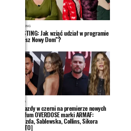
CASTING
CASTING: Jak wziąć udział w programie
„Nasz Nowy Dom”?
MODA
Gwiazdy w czerni na premierze nowych
perfum OVERDOSE marki ARMAF:
Opozda, Sablewska, Collins, Sikora
[FOTO]