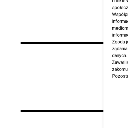
cookies
społecz
Współp
informa
mediom 
informa
Zgoda j
żądania
danych.
Zawarl
zakomun
Pozosta