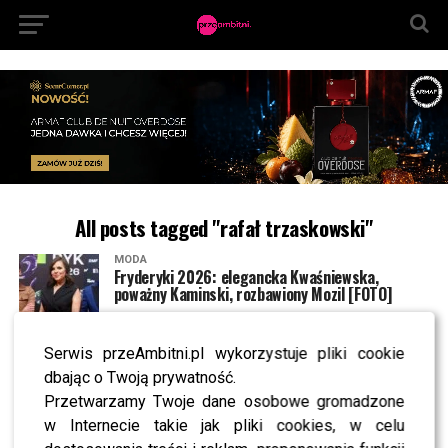
All posts tagged "rafał trzaskowski"
MODA
Fryderyki 2026: elegancka Kwaśniewska,
poważny Kaminski, rozbawiony Mozil [FOTO]
Serwis przeAmbitni.pl wykorzystuje pliki cookie
NEWS
Zakaz sprzedaży alkoholu w Warszawie staje się
dbając o Twoją prywatność.
faktem? Rafał Trzaskowski ujawnia plan – jeden
Przetwarzamy Twoje dane osobowe gromadzone
szczegół zaskakuje
w Internecie takie jak pliki cookies, w celu