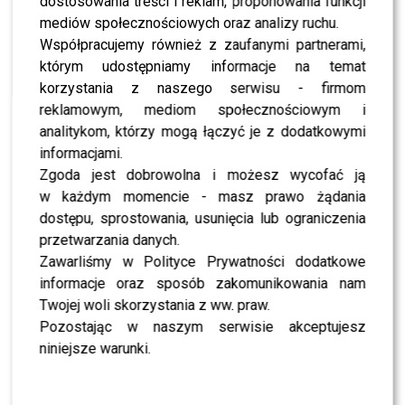
dostosowania treści i reklam, proponowania funkcji
NEWS
Rafał Trzaskowski zaskoczył wąsem, a teraz
mediów społecznościowych oraz analizy ruchu.
taka zmiana! “Myślałem, że to Piróg i Owsiak w
Współpracujemy również z zaufanymi partnerami,
jednym”
którym udostępniamy informacje na temat
korzystania z naszego serwisu - firmom
NEWS
Rafał Trzaskowski zmienia wizerunek –
reklamowym, mediom społecznościowym i
internauci nie kryją zdziwienia
analitykom, którzy mogą łączyć je z dodatkowymi
informacjami.
Zgoda jest dobrowolna i możesz wycofać ją
NEWS
Wybory pod znakiem fałszerstw? Andrzej Duda
w każdym momencie - masz prawo żądania
ostrzega przed zamachem na wolność wyboru
dostępu, sprostowania, usunięcia lub ograniczenia
przetwarzania danych.
Zawarliśmy w Polityce Prywatności dodatkowe
NEWS
Wielki zwrot o świcie. Rafał Trzaskowski
informacje oraz sposób zakomunikowania nam
świętował zwycięstwo, ale to Karol Nawrocki
zostanie prezydentem Polski
Twojej woli skorzystania z ww. praw.
Pozostając w naszym serwisie akceptujesz
SHOWBIZ
niniejsze warunki.
Jerzy Owsiak uderza w obojętność wyborców –
padły mocne słowa