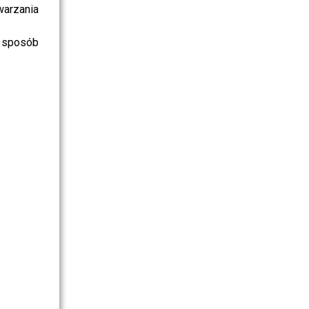
warzania
 sposób