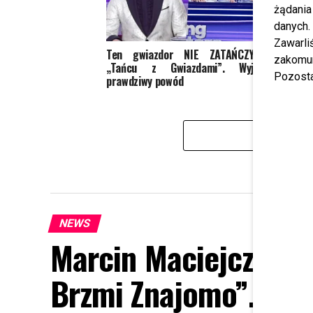
żądania
danych.
Zawarl
Ten gwiazdor NIE ZATAŃCZY w
Krzys
zakomun
„Tańcu z Gwiazdami”. Wyjawił
Małgo
Pozosta
prawdziwy powód
Będzie
KL
NEWS
Marcin Maciejczak s
Brzmi Znajomo”. Moc