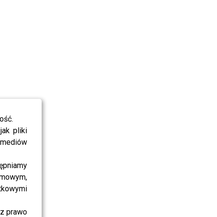
ość.
ak pliki
i mediów
ępniamy
amowym,
atkowymi
sz prawo