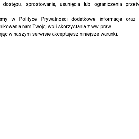
 dostępu, sprostowania, usunięcia lub ograniczenia przet
iśmy w Polityce Prywatności dodatkowe informacje oraz
ztof Skórzyński szczerze o
Wojciech Cejrowski bez litości ocenił
ikowania nam Twojej woli skorzystania z ww. praw.
rzacie Rozenek-Majdan.
Karola Nawrockiego: “Żądam …”
jąc w naszym serwisie akceptujesz niniejsze warunki.
 zadowolona?
IKNIJ, ABY SKOMENTOWAĆ
zczerze po “Twoja Twarz
no się wzbogacił?