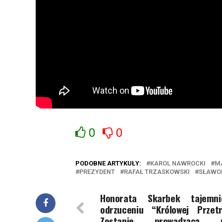
0
0
PODOBNE ARTYKUŁY:
KAROL NAWROCKI
M
PREZYDENT
RAFAŁ TRZASKOWSKI
SŁAWO
Honorata Skarbek tajemn
odrzuceniu “Królowej Przetr
Zostanie prowadzącą n