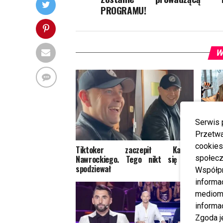
PROGRAMU!
W
Serwis 
Przetwa
cookies
Tiktoker zaczepił Karola
Małgo
Nawrockiego. Tego nikt się nie
święto
społecz
spodziewał
Współp
informa
mediom 
informa
Zgoda j