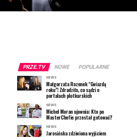
PRZE.TV
NOWE
POPULARNE
NEWS
Małgorzata Rozenek “Gwiazdą
roku”! Zdradziła, co sądzi o
portalach plotkarskich
NEWS
Michel Moran ujawnia: Kto po
MasterChefie przestał gotować?
NEWS
Jarosińska zdziwiona wyjściem