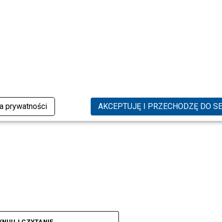
ka prywatności
AKCEPTUJĘ I PRZECHODZĘ DO S
YNUUJ CZYTANIE