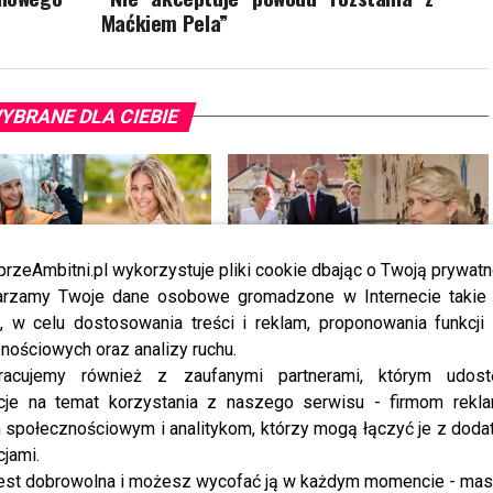
Maćkiem Pela”
YBRANE DLA CIEBIE
przeAmbitni.pl wykorzystuje pliki cookie dbając o Twoją prywatn
rzamy Twoje dane osobowe gromadzone w Internecie takie j
, w celu dostosowania treści i reklam, proponowania funkcj
rzata Rozenek ma powody do
Marieta Żukowska o HEJCIE na
wania. To duży sukces
rodzinę NAWROCKICH. “To
nościowych oraz analizy ruchu.
największy demon”
racujemy również z zaufanymi partnerami, którym udost
cje na temat korzystania z naszego serwisu - firmom rekl
społecznościowym i analitykom, którzy mogą łączyć je z dod
cjami.
est dobrowolna i możesz wycofać ją w każdym momencie - ma