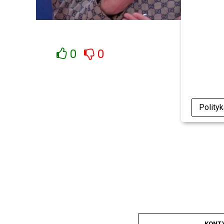
0
0
Polity
KONT