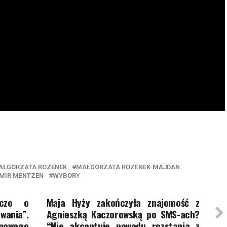
AŁGORZATA ROZENEK
MAŁGORZATA ROZENEK-MAJDAN
MIR MENTZEN
WYBORY
iczo o
Maja Hyży zakończyła znajomość z
wania”.
Agnieszką Kaczorowską po SMS-ach?
owego
“Nie akceptuje powodu rozstania z