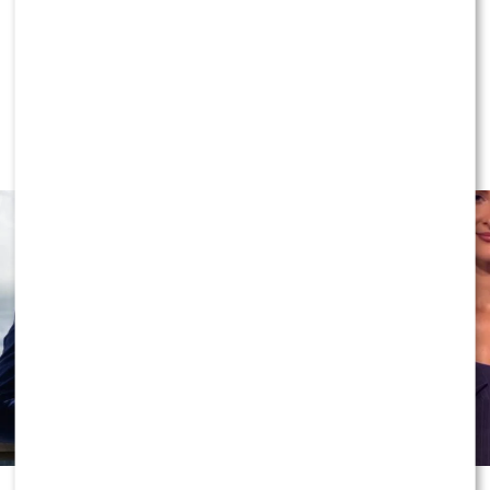
NEWS
Program Marcina Prokopa
PRZENOSI SIĘ do Polsatu. Wielki
transfer?