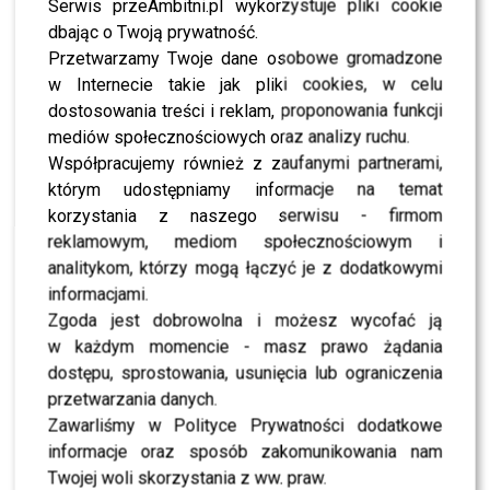
Serwis przeAmbitni.pl wykorzystuje pliki cookie
Małgorzata Rozenek OSTRO o kandydatach na
dbając o Twoją prywatność.
Prezydenta i STRACHU o wynik: Trzaskowski KONTRA
Przetwarzamy Twoje dane osobowe gromadzone
Nawrocki vel Mentzen
w Internecie takie jak pliki cookies, w celu
dostosowania treści i reklam, proponowania funkcji
mediów społecznościowych oraz analizy ruchu.
WYBRANE DLA CIEBIE
Współpracujemy również z zaufanymi partnerami,
Sylwia Bomba wydała NOWE oświadczenie po
którym udostępniamy informacje na temat
rozstaniu z Collinsem. Zaskoczeni?
korzystania z naszego serwisu - firmom
reklamowym, mediom społecznościowym i
analitykom, którzy mogą łączyć je z dodatkowymi
informacjami.
Po rozstaniu Bomby i Collinsa głos zabrał
Zgoda jest dobrowolna i możesz wycofać ją
jego brat. Padł apel do mediów
w każdym momencie - masz prawo żądania
dostępu, sprostowania, usunięcia lub ograniczenia
przetwarzania danych.
Zawarliśmy w Polityce Prywatności dodatkowe
Sylwia Bomba i Grzegorz Collins potwierdzają
ROZSTANIE. Jest oficjalny komunikat
informacje oraz sposób zakomunikowania nam
Twojej woli skorzystania z ww. praw.