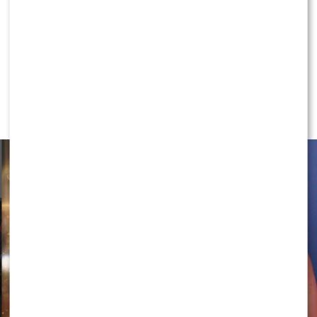
NEWS
Kaeyra szczerze przed „Tańcem z
Gwiazdami”. Tego OBAWIA SIĘ
najbardziej…