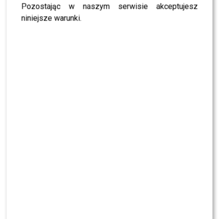
Pozostając w naszym serwisie akceptujesz
niniejsze warunki.
TYLKO U NAS: Sylwia Bomba i Grzegorz
Collins ROZSTALI SIĘ? Oto nasze ustalenia
Marieta Żukowska o HEJCIE na rodzinę
NAWROCKICH. “To największy demon”
TYLKO U NAS! Doda GRZMI: 30% ludzi z
ZAKAZEM posiadania DZIECI!?
KLIKNIJ, ABY SKOMENTOWAĆ