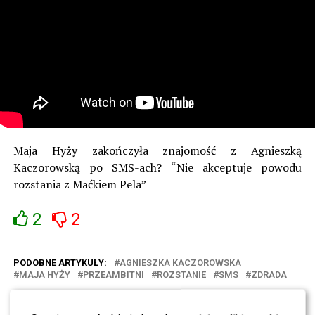
Maja Hyży zakończyła znajomość z Agnieszką
Kaczorowską po SMS-ach? “Nie akceptuje powodu
rozstania z Maćkiem Pela”
2
2
PODOBNE ARTYKUŁY:
AGNIESZKA KACZOROWSKA
MAJA HYŻY
PRZEAMBITNI
ROZSTANIE
SMS
ZDRADA
Ocena najlepszych kolorów włosów: 7 najlepszych