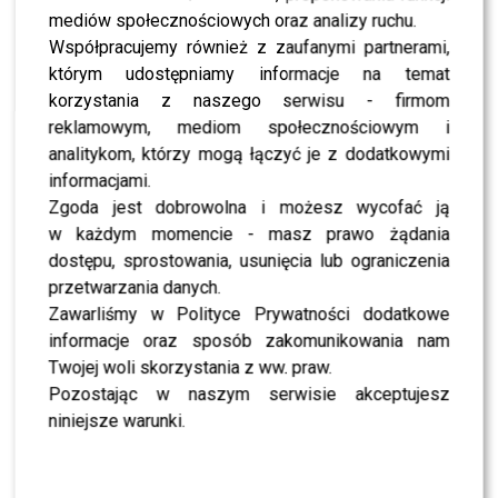
NEWS
Roxie Węgiel odrzuciła propozycję TVN. Dlaczego
mediów społecznościowych oraz analizy ruchu.
nie chce walczyć w „Królowej przetrwania”?
Współpracujemy również z zaufanymi partnerami,
którym udostępniamy informacje na temat
korzystania z naszego serwisu - firmom
NEWS
Polsat Hit Festiwal: wzruszona Majewska,
reklamowym, mediom społecznościowym i
odważna Rodowicz, rozanielona Górniak, ognista
analitykom, którzy mogą łączyć je z dodatkowymi
Doda, elegancka Hyży [FOTO]
informacjami.
Zgoda jest dobrowolna i możesz wycofać ją
PRZE.TV
Roxie Węgiel o przemianie dziewczynki z The
w każdym momencie - masz prawo żądania
Voice Kids, Świętach z Partnerem i Sylwestrze
dostępu, sprostowania, usunięcia lub ograniczenia
TVP w Zakopanem
przetwarzania danych.
Zawarliśmy w Polityce Prywatności dodatkowe
NEWS
Roksana Węgiel poleciała ze starszym
informacje oraz sposób zakomunikowania nam
ukochanym na Malediwy [zdjęcia]
Twojej woli skorzystania z ww. praw.
Pozostając w naszym serwisie akceptujesz
niniejsze warunki.
NEWS
Roksana Węgiel otwiera się na temat starszego
o 8 lat chłopaka: Czuję się przy nim bezpiecznie