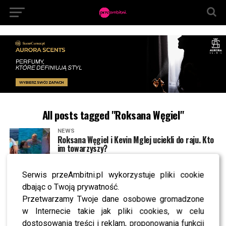
All posts tagged "Roksana Węgiel"
NEWS
Roksana Węgiel i Kevin Mglej uciekli do raju. Kto
im towarzyszy?
Serwis przeAmbitni.pl wykorzystuje pliki cookie
MODA
Tak Roxie Węgiel ubrała się na chrześcijański
dbając o Twoją prywatność.
festiwal. Internauci podzieleni
Przetwarzamy Twoje dane osobowe gromadzone
w Internecie takie jak pliki cookies, w celu
dostosowania treści i reklam, proponowania funkcji