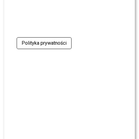
krytykę Dody
NEWS
Miszczak przerwał milczenie ws. Cichopek i
Kurzajewskiego: “Źle wybrali”. Zaskoczeni?
Polityka prywatności
SHOWBIZ
Mandaryna ma już partnera w „Tańcu z
Gwiazdami”? To dopiero niespodzianka
NEWS
Majka Jeżowska poprowadziła „Dzień dobry TVN”.
Nie wszyscy byli zachwyceni
PRZE.TV
TYLKO U NAS: Grzegorz Collins pierwszy raz o
rozstaniu z Sylwią Bombą. Ujawnił kulisy
[WYWIAD]