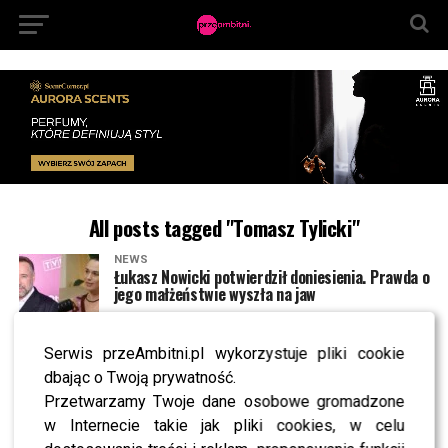
All posts tagged "Tomasz Tylicki"
NEWS
Łukasz Nowicki potwierdził doniesienia. Prawda o
jego małżeństwie wyszła na jaw
Serwis przeAmbitni.pl wykorzystuje pliki cookie
NEWS
Pamela i Mateusz z Fit Lovers ujawniają kulisy
dbając o Twoją prywatność.
programu „Ameryka Express”. Mają żal do
Przetwarzamy Twoje dane osobowe gromadzone
produkcji?
w Internecie takie jak pliki cookies, w celu