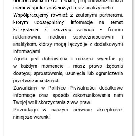
dostosowania treści i reklam, proponowania funkcji
NEWS
Paweł Golec i jego żona po raz pierwszy udzielili
mediów społecznościowych oraz analizy ruchu.
tak osobistego wywiadu. Nie uwierzycie, przez co
Współpracujemy również z zaufanymi partnerami,
przeszli
którym udostępniamy informacje na temat
korzystania z naszego serwisu - firmom
SHOWBIZ
Kasia Moś odpowiada na głośne publikacje o
reklamowym, mediom społecznościowym i
swoim partnerze: „Pewni ludzie zachowali się
analitykom, którzy mogą łączyć je z dodatkowymi
bardzo nieładnie”
informacjami.
Zgoda jest dobrowolna i możesz wycofać ją
SHOWBIZ
Beata Tadla zaprzecza plotkom o wspomaganiu
w każdym momencie - masz prawo żądania
się Ozempicem. Jej mąż ujawnia prawdziwe kulisy
przemiany
dostępu, sprostowania, usunięcia lub ograniczenia
przetwarzania danych.
Zawarliśmy w Polityce Prywatności dodatkowe
NEWS
Aleksandra Grysz nie powstrzymała łez na wizji.
informacje oraz sposób zakomunikowania nam
Jej słowa o stracie ciąży poruszyły widzów
“Pytania na śniadanie”
Twojej woli skorzystania z ww. praw.
Pozostając w naszym serwisie akceptujesz
NEWS
niniejsze warunki.
Aleksandra Grysz z “Pytania na śniadanie” w
centrum medialnej burzy! Internauci bezlitośni w
sprawie żłobka