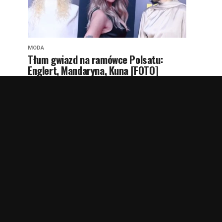
MODA
Tłum gwiazd na ramówce Polsatu:
Englert, Mandaryna, Kuna [FOTO]