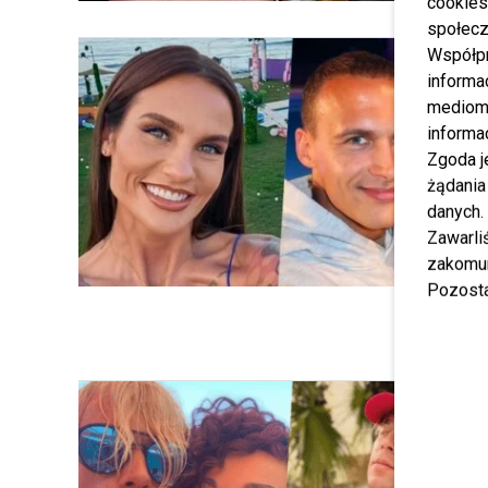
cookies
społecz
Współp
informa
mediom 
informa
Zgoda j
żądania
danych.
Zawarl
zakomun
Pozosta