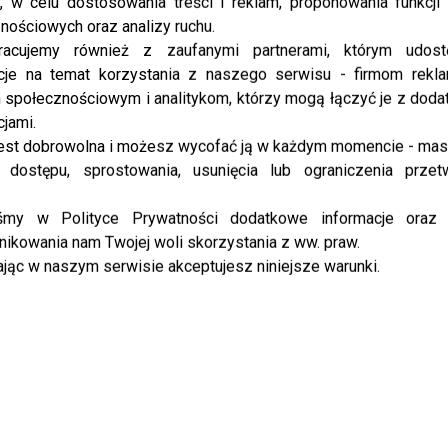
uwielbianego aktora. Co stanie się z jego...
, w celu dostosowania treści i reklam, proponowania funkcj
nościowych oraz analizy ruchu.
racujemy również z zaufanymi partnerami, którym udost
NEWS
cje na temat korzystania z naszego serwisu - firmom rekl
Ważą się losy kultowego programu
społecznościowym i analitykom, którzy mogą łączyć je z dod
Polsatu – czy Karolina Gilon i “Love
cjami.
Island” powrócą na antenę? Ujawniamy
est dobrowolna i możesz wycofać ją w każdym momencie - ma
 dostępu, sprostowania, usunięcia lub ograniczenia przet
szczegóły
iśmy w Polityce Prywatności dodatkowe informacje oraz
Od pięciu lat „Love Island. Wyspa Miłości”
ikowania nam Twojej woli skorzystania z ww. praw.
przyciągało przed telewizory tysiące widzów,
jąc w naszym serwisie akceptujesz niniejsze warunki.
oferując emocje, dramaty i prawdziwe historie
miłosne. Jednak tej wiosny program ponownie nie
pojawi...
NEWS
Aktorka Paulina FOK odbiła SKOLIMA
Edycie Folwarskiej? Wyciekło WIDEO –