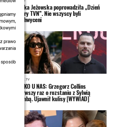
i mediów
NEWS
Majka Jeżowska poprowadziła „Dzień
dobry TVN”. Nie wszyscy byli
ępniamy
zachwyceni
amowym,
atkowymi
sz prawo
warzania
 sposób
PRZE.TV
TYLKO U NAS: Grzegorz Collins
pierwszy raz o rozstaniu z Sylwią
Bombą. Ujawnił kulisy [WYWIAD]