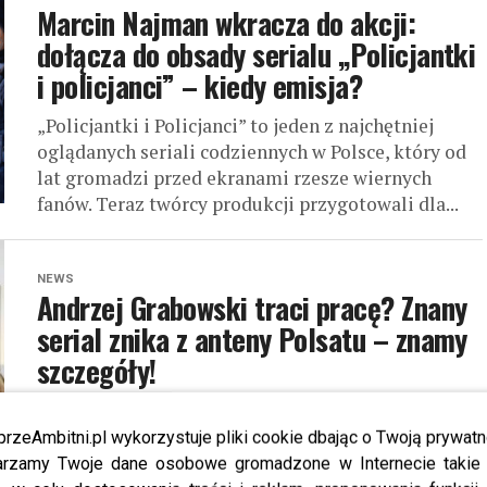
Marcin Najman wkracza do akcji:
dołącza do obsady serialu „Policjantki
i policjanci” – kiedy emisja?
„Policjantki i Policjanci” to jeden z najchętniej
oglądanych seriali codziennych w Polsce, który od
lat gromadzi przed ekranami rzesze wiernych
fanów. Teraz twórcy produkcji przygotowali dla...
NEWS
Andrzej Grabowski traci pracę? Znany
serial znika z anteny Polsatu – znamy
szczegóły!
Czy to ostateczny koniec serialu z udziałem
Andrzeja Grabowskiego? Stacja Polsat zaskakuje
przeAmbitni.pl wykorzystuje pliki cookie dbając o Twoją prywatn
widzów decyzją, która może wpłynąć na przyszłość
rzamy Twoje dane osobowe gromadzone w Internecie takie j