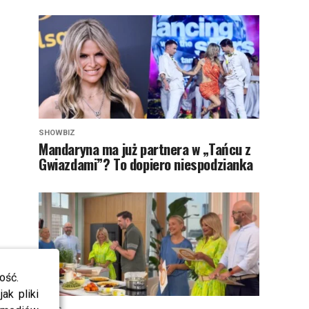
SHOWBIZ
Mandaryna ma już partnera w „Tańcu z
Gwiazdami”? To dopiero niespodzianka
ość.
ak pliki