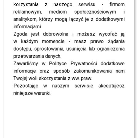
NEWS
korzystania z naszego serwisu - firmom
Które gwiazdy spędziły urodziny na basenie przy
-15 stopniach?
reklamowym, mediom społecznościowym i
analitykom, którzy mogą łączyć je z dodatkowymi
NEWS
Wiemy, co wydarzy się w 6 odcinku “Twoja Twarz Brzmi
informacjami.
Znajomo”!
Zgoda jest dobrowolna i możesz wycofać ją
w każdym momencie - masz prawo żądania
dostępu, sprostowania, usunięcia lub ograniczenia
przetwarzania danych.
SHOWBIZ
Zawarliśmy w Polityce Prywatności dodatkowe
informacje oraz sposób zakomunikowania nam
NEWS
Miszczak przerwał milczenie ws. Cichopek i
Twojej woli skorzystania z ww. praw.
Kurzajewskiego: “Źle wybrali”. Zaskoczeni?
Pozostając w naszym serwisie akceptujesz
niniejsze warunki.
SHOWBIZ
Mandaryna ma już partnera w „Tańcu z
Gwiazdami”? To dopiero niespodzianka
NEWS
Majka Jeżowska poprowadziła „Dzień dobry TVN”.