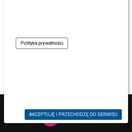
SHOWBIZ
Julia Wieniawa poza jury „Tańca z Gwiazdami”?
Kulisy wyszły na jaw
NEWS
Program Marcina Prokopa PRZENOSI SIĘ do
Polsatu. Wielki transfer?
Polityka prywatności
MODA
Tłum gwiazd na ramówce Polsatu: Englert,
Mandaryna, Kuna [FOTO]
AKCEPTUJĘ I PRZECHODZĘ DO SERWISU