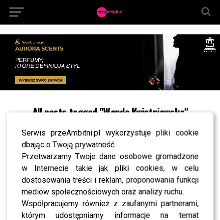
All posts tagged "Wanda Kwietniewska"
SHOWBIZ
Serwis przeAmbitni.pl wykorzystuje pliki cookie
Doda zdominowała scenę w Zakopanem! Jeden
ruch i całe show należało do niej
dbając o Twoją prywatność.
Przetwarzamy Twoje dane osobowe gromadzone
w Internecie takie jak pliki cookies, w celu
SHOWBIZ
dostosowania treści i reklam, proponowania funkcji
KFPP Opole 2025: Górniak, Doda, Kukulska i cała
plejada gwiazd. Festiwal pełen wspomnień i
mediów społecznościowych oraz analizy ruchu.
niespodzianek – kiedy oglądać?
Współpracujemy również z zaufanymi partnerami,
którym udostępniamy informacje na temat