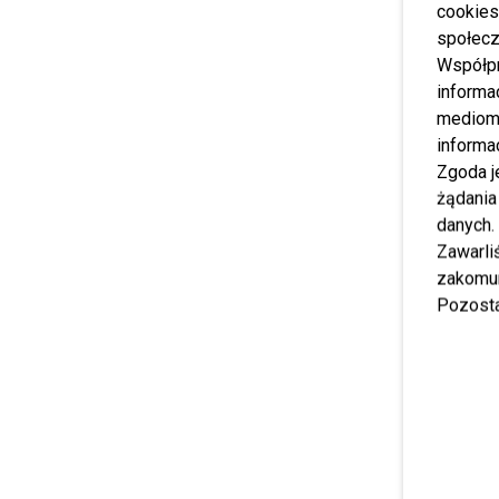
cookies
społecz
Współp
informa
mediom 
informa
Zgoda j
żądania
danych.
Zawarl
zakomun
Pozosta