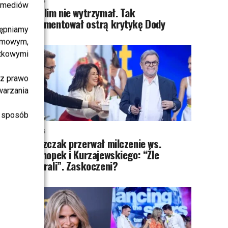
NEWS
i mediów
Skolim nie wytrzymał. Tak
skomentował ostrą krytykę Dody
ępniamy
amowym,
atkowymi
sz prawo
warzania
 sposób
NEWS
Miszczak przerwał milczenie ws.
Cichopek i Kurzajewskiego: “Źle
wybrali”. Zaskoczeni?