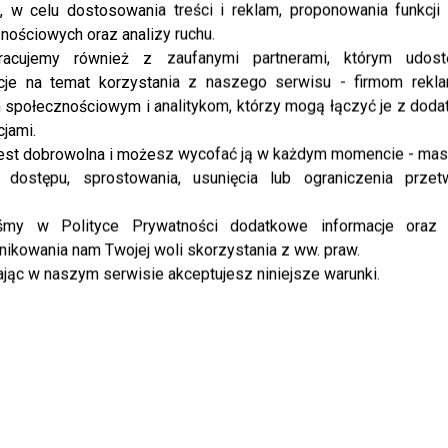
, w celu dostosowania treści i reklam, proponowania funkcj
nościowych oraz analizy ruchu.
racujemy również z zaufanymi partnerami, którym udost
cje na temat korzystania z naszego serwisu - firmom rekl
społecznościowym i analitykom, którzy mogą łączyć je z dod
cjami.
est dobrowolna i możesz wycofać ją w każdym momencie - ma
 dostępu, sprostowania, usunięcia lub ograniczenia przet
iśmy w Polityce Prywatności dodatkowe informacje oraz
ikowania nam Twojej woli skorzystania z ww. praw.
jąc w naszym serwisie akceptujesz niniejsze warunki.