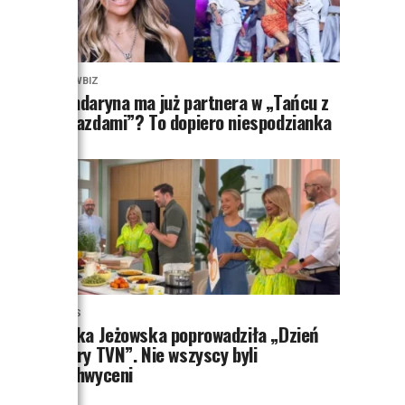
SHOWBIZ
Mandaryna ma już partnera w „Tańcu z
Gwiazdami”? To dopiero niespodzianka
NEWS
Majka Jeżowska poprowadziła „Dzień
dobry TVN”. Nie wszyscy byli
zachwyceni