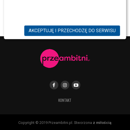
MODA
Tłum gwiazd na ramówce Polsatu: Englert,
Mandaryna, Kuna [FOTO]
AKCEPTUJĘ I PRZECHODZĘ DO SERWISU
KONTAKT
Copyright © 2019 Przeambitni.pl. Stworzona
z miłością