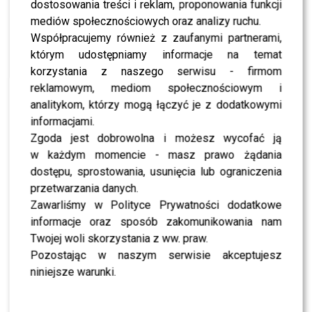
dostosowania treści i reklam, proponowania funkcji
mediów społecznościowych oraz analizy ruchu.
NEWS
Tyle Doda bierze za 15 minut na scenie. Kwota
Współpracujemy również z zaufanymi partnerami,
zwala z nóg
którym udostępniamy informacje na temat
korzystania z naszego serwisu - firmom
reklamowym, mediom społecznościowym i
SHOWBIZ
Trojanowska w „Tańcu z Gwiazdami”? Taką kwotę
analitykom, którzy mogą łączyć je z dodatkowymi
miałaby zarobić
informacjami.
Zgoda jest dobrowolna i możesz wycofać ją
w każdym momencie - masz prawo żądania
NEWS
Ile zarobiła Maja Chwalińska na Roland Garros?
dostępu, sprostowania, usunięcia lub ograniczenia
Kwota jest imponująca
przetwarzania danych.
Zawarliśmy w Polityce Prywatności dodatkowe
informacje oraz sposób zakomunikowania nam
SHOWBIZ
Ile Ralph Kaminski zarobiłby w „Tańcu z
Twojej woli skorzystania z ww. praw.
Gwiazdami”? Miszczak odpowiedział
Pozostając w naszym serwisie akceptujesz
niniejsze warunki.
NEWS
Urbański zarabia krocie w Polsacie? Miszczak