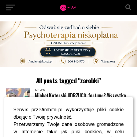
All posts tagged "zarobki"
NEWS
Michał Koterski ODRZUCIŁ fortunę? Wszystko
przez najbliższą osobę
Serwis przeAmbitni.pl wykorzystuje pliki cookie
dbając o Twoją prywatność.
SHOWBIZ
Tyle ma zarabiać Żurnalista za odcinek „TzG”.
Przetwarzamy Twoje dane osobowe gromadzone
Inni mogą pozazdrościć?
w Internecie takie jak pliki cookies, w celu