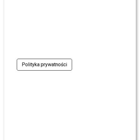
walkę po wyroku sądu
CASTING
CASTING: Jak wziąć udział w programie „Nasz
Nowy Dom”?
MODA
Gwiazdy w czerni na premierze nowych perfum
OVERDOSE marki ARMAF: Opozda, Sablewska,
Polityka prywatności
Collins, Sikora [FOTO]
SHOWBIZ
Julia Wieniawa poza jury „Tańca z Gwiazdami”?
Kulisy wyszły na jaw
NEWS
Program Marcina Prokopa PRZENOSI SIĘ do
Polsatu. Wielki transfer?