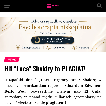
NEWS
Hit “Loca” Shakiry to PLAGIAT!
Hiszpański singiel
„Loca”
nagrany przez
Shakirę
w
duecie z dominikańskim raperem
Eduardem Edwinem
Bello Pou,
powszechnie znanym jako
El Cata
,
sprzedany w ponad pięciu milionach egzemplarzy na
całym świecie okazał się
plagiatem
!