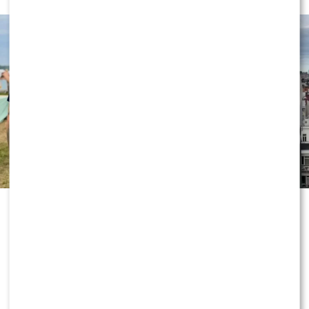
„Dzień dobry TVN” nie zwalnia tempa
i już przygotowuje kolejne nowości
przed jesienną ramówką. Wszystko
wskazuje na to, że do redakcji