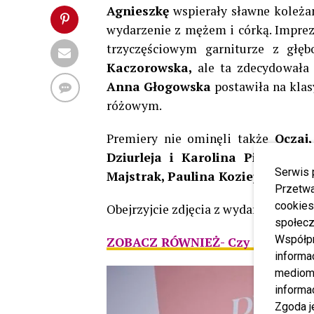
Agnieszkę
wspierały sławne koleża
wydarzenie z mężem i córką. Impre
trzyczęściowym garniturze z głę
Kaczorowska,
ale ta zdecydowała
Anna
Głogowska
postawiła na klas
różowym.
Premiery nie ominęli także
Qczaj
Dziurleja i Karolina Pilarczyk
Serwis 
Majstrak, Paulina Koziejowska cz
Przetwa
cookies
Obejrzyjcie zdjęcia z wydarzenia!
społecz
Współp
ZOBACZ RÓWNIEŻ- Czy następna p
informa
mediom 
informa
Zgoda j