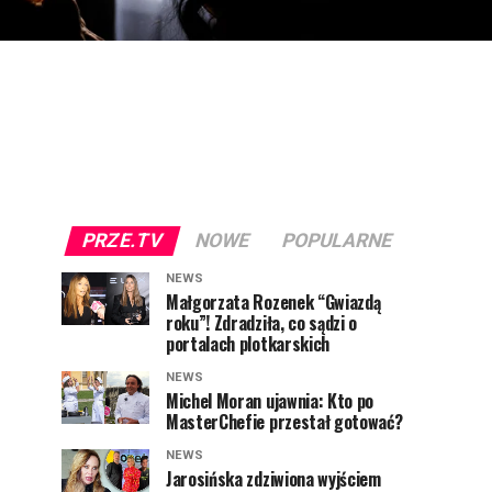
PRZE.TV
NOWE
POPULARNE
NEWS
Małgorzata Rozenek “Gwiazdą
roku”! Zdradziła, co sądzi o
portalach plotkarskich
NEWS
Michel Moran ujawnia: Kto po
MasterChefie przestał gotować?
NEWS
Jarosińska zdziwiona wyjściem