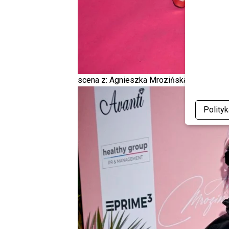
scena z: Agnieszka Mrozińska, Alex Mroziń
Polity