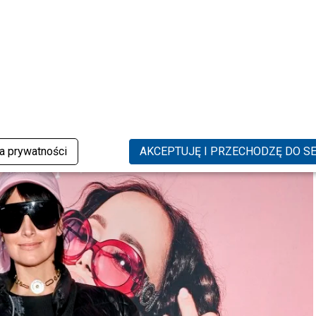
ski, SK:, , fot. Niemiec/AKPA
ka prywatności
AKCEPTUJĘ I PRZECHODZĘ DO S