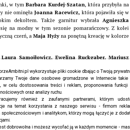
nki, w tym
Barbara Kurdej-Szatan
, która przybyła na
zy nie ominęła
Joanna Racewicz,
która pojawiła się w
bokim dekoltem. Także garnitur wybrała
Agnieszka
 się na modny w tym sezonie pomarańczowy. Z kolei
yczną czerń, a
Maja Hyży
na ponętną kreację w kolorze
, Laura Samojłowicz, Ewelina Ruckgaber, Mariusz
, Wiganna Papina, Tomasz Ciachorowski, Joanna
przeAmbitni.pl wykorzystuje pliki cookie dbając o Twoją prywatn
y Eliza Gwiazda.
rzamy Twoje dane osobowe gromadzone w Internecie takie j
, w celu dostosowania treści i reklam, proponowania funkcj
nościowych oraz analizy ruchu.
racujemy również z zaufanymi partnerami, którym udost
olska aktorka zagra u boku Brada Pitta?
cje na temat korzystania z naszego serwisu - firmom rekl
społecznościowym i analitykom, którzy mogą łączyć je z dod
cjami.
est dobrowolna i możesz wycofać ją w każdym momencie - ma