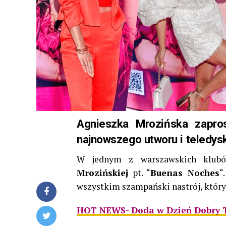
Agnieszka Mrozińska zapros
najnowszego utworu i teledys
W jednym z warszawskich klub
Mrozińskiej
pt. “
Buenas Noches
“
wszystkim szampański nastrój, który
HOT NEWS- Doda w Dzień Dobry T