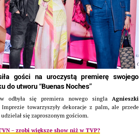
iła gości na uroczystą premierę swojego
ku do utworu “Buenas Noches”
ów odbyła się premiera nowego singla
Agnieszki
. Imprezie towarzyszyły dekoracje z palm, ale przede
 udzielał się zaproszonym gościom.
VN – zrobi większe show niż w TVP?