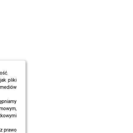
ość.
ak pliki
i mediów
ępniamy
amowym,
atkowymi
sz prawo