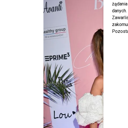
żądania
danych.
Zawarl
zakomun
Pozosta