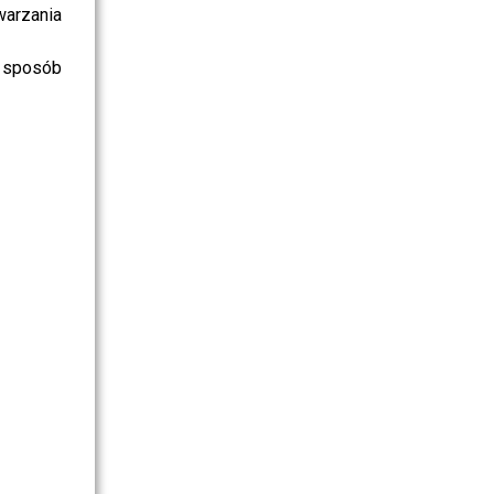
warzania
 sposób