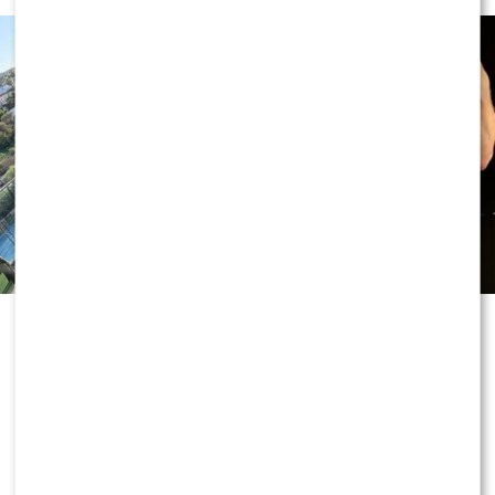
Adam Zdrójkowski od lat uchodzi za
jednego z najpopularniejszych
aktorów młodego pokolenia. Tym
razem nie mówi się jednak o jego