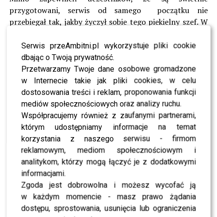
przygotowani, serwis od samego początku nie
przebiegał tak, jakby życzył sobie tego piekielny szef. W
pewnym momencie Michał Bryś stracił panowanie na
sobą. Dlaczego? Zobaczcie koniecznie nasze wideo.
Serwis przeAmbitni.pl wykorzystuje pliki cookie
dbając o Twoją prywatność.
Co się k… stało teraz? –
Przetwarzamy Twoje dane osobowe gromadzone
w Internecie takie jak pliki cookies, w celu
krzyczał Michał Bryś,
dostosowania treści i reklam, proponowania funkcji
wytykając kolejne błędy
mediów społecznościowych oraz analizy ruchu.
uczestnikom kulinarnego
Współpracujemy również z zaufanymi partnerami,
którym udostępniamy informacje na temat
show.
korzystania z naszego serwisu - firmom
reklamowym, mediom społecznościowym i
analitykom, którzy mogą łączyć je z dodatkowymi
Czy dzięki dobitnym uwagom szefa „Hell’s Kitchen”
informacjami.
serwis został zakończony sukcesem?
Zgoda jest dobrowolna i możesz wycofać ją
Szósta edycja “Hell’s Kitchen – Piekielna Kuchnia” – w
w każdym momencie - masz prawo żądania
każdy wtorek, o godzinie 20:05, tylko w Telewizji
dostępu, sprostowania, usunięcia lub ograniczenia
POLSAT!