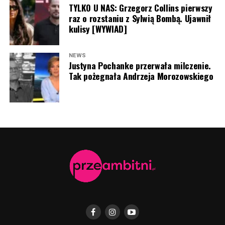
TYLKO U NAS: Grzegorz Collins pierwszy
raz o rozstaniu z Sylwią Bombą. Ujawnił
kulisy [WYWIAD]
Adam Zdrójkowski (fot. screen Instagram Adam
Zdrójkowski)
NEWS
Justyna Pochanke przerwała milczenie.
Tak pożegnała Andrzeja Morozowskiego
Justin Bieber (fot. screen Instagram Justin Bieber)