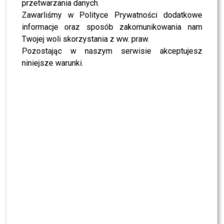
przetwarzania danych.
Zawarliśmy w Polityce Prywatności dodatkowe
Zobacz też:
Gwiazda reggae oceni uczestników „Hell’s
informacje oraz sposób zakomunikowania nam
Kitchen” – wiemy, kto to będzie!
Twojej woli skorzystania z ww. praw.
Odtwarzacz
Media error: Format(s) not supported or source(s)
Pozostając w naszym serwisie akceptujesz
video
not found
niniejsze warunki.
Pobierz plik: https://przeambitni.com/wp-content/uploads/2016/09/HK6-ODC4-
30.mp4?_=1
fot. materiały prasowe
Bądź na bieżąco z show-biznesem i muzyką. Polub
nas na Facebooku!