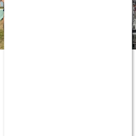
„Dzień dobry TVN” nie zwalnia tempa
i już przygotowuje kolejne nowości
przed jesienną ramówką. Wszystko
wskazuje na to, że do redakcji
dołączy znana twarz, która ma
wnieść do programu zupełnie nową