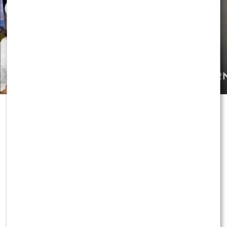
Czy OLEK Sikora czuje się BEZPIECZNIE w “Halo tu
Polsat”!? Cichopek i Kurzajewski już nie PRACUJĄ!
ZOBACZ RÓWNIEŻ:
Skolim nie wytrzymał. Tak
skomentował ostrą krytykę Dody
0
0