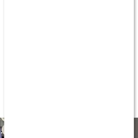
szczerze o piosence Steczkowskiej i Skolima
KLIKNIJ, ABY SKOMENTOWAĆ
NEWS
Czy Olek Sikora czuje się
BEZPIECZNIE w “Halo tu Polsat”?
Cichopek i Kurzajewski już nie
PRACUJĄ