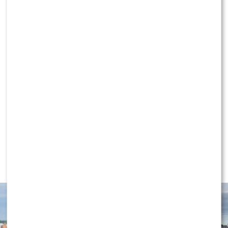
KONTYNUUJ CZYTANIE
NEWS
Wielki transfer do „Dzień dobry
TVN”. Do programu dołącza znana
gwiazda