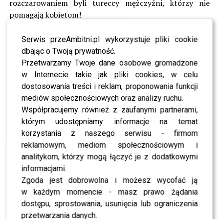
rozczarowaniem byli tureccy mężczyźni, którzy nie
pomagają kobietom!
To nie to, co Polscy
Serwis przeAmbitni.pl wykorzystuje pliki cookie
dbając o Twoją prywatność.
dżentlemeni! Byłyśmy tym
Przetwarzamy Twoje dane osobowe gromadzone
na początku bardzo
w Internecie takie jak pliki cookies, w celu
zawiedzione, ale szkoda, że
dostosowania treści i reklam, proponowania funkcji
mediów społecznościowych oraz analizy ruchu.
nie zostało pokazane, że
Współpracujemy również z zaufanymi partnerami,
jednak pan, jeden Turek
którym udostępniamy informacje na temat
korzystania z naszego serwisu - firmom
uratował honor wszystkich
reklamowym, mediom społecznościowym i
mężczyzn mieszkających w
analitykom, którzy mogą łączyć je z dodatkowymi
Stambule
informacjami.
Zgoda jest dobrowolna i możesz wycofać ją
w każdym momencie - masz prawo żądania
Dziewczyny zdradziły, że nie przygotowywały się
dostępu, sprostowania, usunięcia lub ograniczenia
specjalnie do programu, bo po prostu nie miały czasu na
przetwarzania danych.