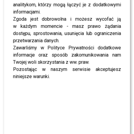
zmniejszać
analitykom, którzy mogą łączyć je z dodatkowymi
informacjami.
Zgoda jest dobrowolna i możesz wycofać ją
Ata Postek z Hotelu Paradise
również jest zachwycona
w każdym momencie - masz prawo żądania
nową kolekcją z energetycznymi kryształami. Celebrytka
dostępu, sprostowania, usunięcia lub ograniczenia
przyznała, że jest osobą duchową i piękne kamienienie
przetwarzania danych.
bardzo przypadły jej do gustu.
Magdalena Pieczonka
Zawarliśmy w Polityce Prywatności dodatkowe
wspomniała natomiast pierwsze bransoletki
Zozo
informacje oraz sposób zakomunikowania nam
Design,
które również były wykonane z kamienia. Od
Twojej woli skorzystania z ww. praw.
tego czasu zakochała się w nich i powraca do marki
Pozostając w naszym serwisie akceptujesz
regularnie. Z kolei
Baron
przedstawił męski punkt
niniejsze warunki.
widzenia:
Ja absolutnie jestem fanem
biżuterii męskiej. Lubię
dokończyć swoją stylizację
jakimiś akcentami, czy na
szyi, czy na nadgarstkach i