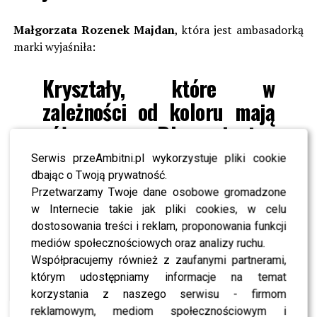
Małgorzata Rozenek Majdan
, która jest ambasadorką
marki wyjaśniła:
Kryształy, które w
zależności od koloru mają
różne moce. Dla mnie ten
kryształ górski to jest
Serwis przeAmbitni.pl wykorzystuje pliki cookie
przede wszystkim coś co
dbając o Twoją prywatność.
Przetwarzamy Twoje dane osobowe gromadzone
ma ochronną możliwość i ja
w Internecie takie jak pliki cookies, w celu
z niej korzystam. Zawsze
dostosowania treści i reklam, proponowania funkcji
uważam, że lepiej sobie
mediów społecznościowych oraz analizy ruchu.
Współpracujemy również z zaufanymi partnerami,
zwiększać poczucie
którym udostępniamy informacje na temat
bezpieczeństwa niż
korzystania z naszego serwisu - firmom
reklamowym, mediom społecznościowym i