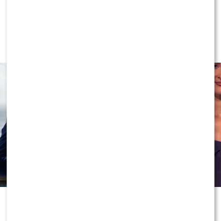
Program Marcina Prokopa
PRZENOSI SIĘ do Polsatu. Wielki
transfer?
To jedno z największych zaskoczeń