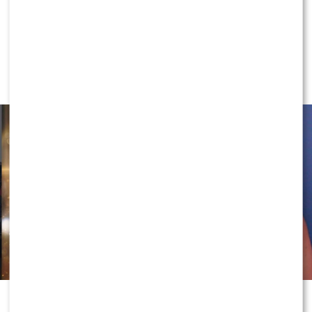
NEWS
Kaeyra szczerze przed „Tańcem z
Gwiazdami”. Tego OBAWIA SIĘ
najbardziej…
0
0