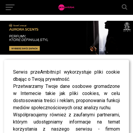
All posts tagged "botki jesienne damskie"
Serwis przeAmbitni.pl wykorzystuje pliki cookie
MODA
dbając o Twoją prywatność.
Te buty podbijają jesienne stylizacje – sprawdź,
Przetwarzamy Twoje dane osobowe gromadzone
co jest na topie!
w Internecie takie jak pliki cookies, w celu
dostosowania treści i reklam, proponowania funkcji
mediów społecznościowych oraz analizy ruchu.
Współpracujemy również z zaufanymi partnerami,
którym udostępniamy informacje na temat
SHOWBIZ
korzystania z naszego serwisu - firmom