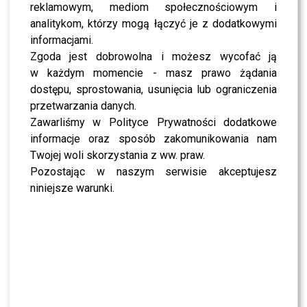
reklamowym, mediom społecznościowym i
SHOWBIZ
Julia Wieniawa poza jury „Tańca z Gwiazdami”?
analitykom, którzy mogą łączyć je z dodatkowymi
Kulisy wyszły na jaw
informacjami.
Zgoda jest dobrowolna i możesz wycofać ją
w każdym momencie - masz prawo żądania
NEWS
Program Marcina Prokopa PRZENOSI SIĘ do
dostępu, sprostowania, usunięcia lub ograniczenia
Polsatu. Wielki transfer?
przetwarzania danych.
Zawarliśmy w Polityce Prywatności dodatkowe
informacje oraz sposób zakomunikowania nam
MODA
Tłum gwiazd na ramówce Polsatu: Englert,
Twojej woli skorzystania z ww. praw.
Mandaryna, Kuna [FOTO]
Pozostając w naszym serwisie akceptujesz
niniejsze warunki.
NEWS
Internauci wybrali nową parę dla „Dzień dobry
TVN”. Czy stacja posłucha ich głosu?
NEWS
Dominika Serowska nie chce pojednania z
Cichopek i Kurzajewskim? Wymowne słowa