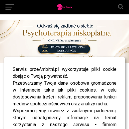
Serwis przeAmbitni.pl wykorzystuje pliki cookie
All posts tagged "botki na traktorowej podeszwie"
dbając o Twoją prywatność.
Przetwarzamy Twoje dane osobowe gromadzone
MODA
Te buty podbijają jesienne stylizacje – sprawdź,
w Internecie takie jak pliki cookies, w celu
co jest na topie!
dostosowania treści i reklam, proponowania funkcji
mediów społecznościowych oraz analizy ruchu.
Współpracujemy również z zaufanymi partnerami,
którym udostępniamy informacje na temat
korzystania z naszego serwisu - firmom