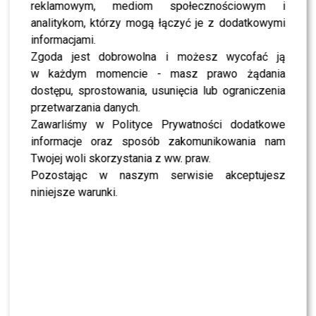
reklamowym, mediom społecznościowym i
SHOWBIZ
analitykom, którzy mogą łączyć je z dodatkowymi
NEWS
informacjami.
Majka Jeżowska poprowadziła „Dzień dobry TVN”.
Zgoda jest dobrowolna i możesz wycofać ją
Nie wszyscy byli zachwyceni
w każdym momencie - masz prawo żądania
dostępu, sprostowania, usunięcia lub ograniczenia
PRZE.TV
przetwarzania danych.
TYLKO U NAS: Grzegorz Collins pierwszy raz o
rozstaniu z Sylwią Bombą. Ujawnił kulisy
Zawarliśmy w Polityce Prywatności dodatkowe
[WYWIAD]
informacje oraz sposób zakomunikowania nam
Twojej woli skorzystania z ww. praw.
NEWS
Pozostając w naszym serwisie akceptujesz
Antoni Królikowski nie odpuszcza? Zapowiada
walkę po wyroku sądu
niniejsze warunki.
CASTING
CASTING: Jak wziąć udział w programie „Nasz
Nowy Dom”?
MODA
Gwiazdy w czerni na premierze nowych perfum