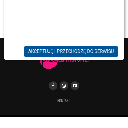
NEWS
Dominika Serowska nie chce pojednania z
Cichopek i Kurzajewskim? Wymowne słowa
AKCEPTUJĘ I PRZECHODZĘ DO SERWISU
KONTAKT
Copyright © 2019 Przeambitni.pl. Stworzona
z miłością