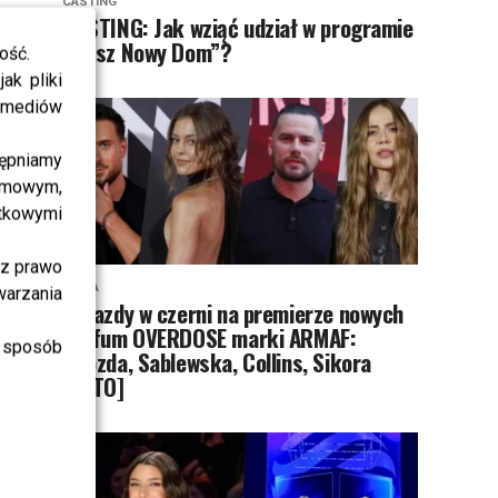
CASTING
CASTING: Jak wziąć udział w programie
„Nasz Nowy Dom”?
ość.
ak pliki
i mediów
ępniamy
amowym,
atkowymi
sz prawo
MODA
warzania
Gwiazdy w czerni na premierze nowych
perfum OVERDOSE marki ARMAF:
 sposób
Opozda, Sablewska, Collins, Sikora
[FOTO]