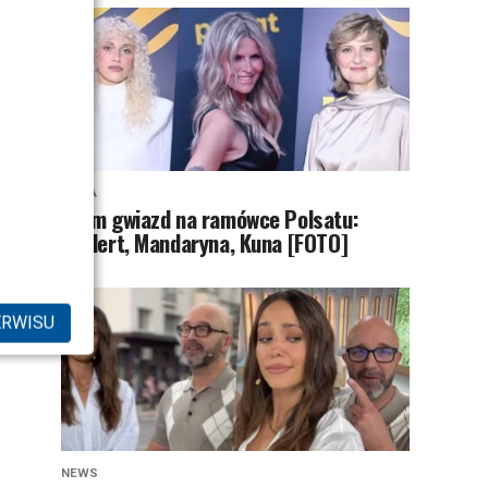
MODA
Tłum gwiazd na ramówce Polsatu:
Englert, Mandaryna, Kuna [FOTO]
ERWISU
NEWS