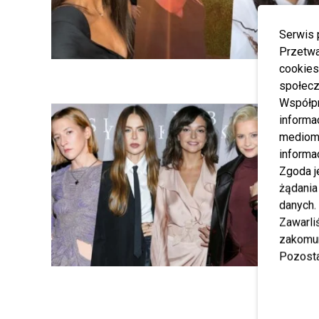
Serwis 
Przetwa
cookies
społecz
Współp
informa
mediom 
informa
Zgoda j
żądania
danych.
Zawarl
zakomun
Pozosta