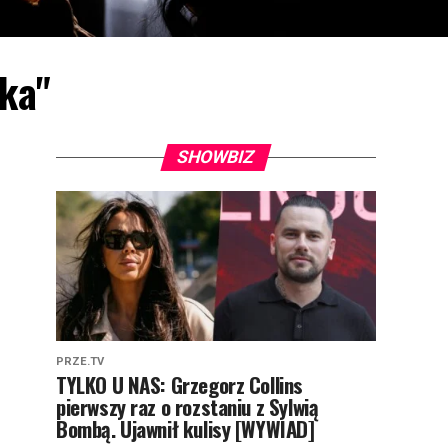
ska"
SHOWBIZ
PRZE.TV
TYLKO U NAS: Grzegorz Collins
pierwszy raz o rozstaniu z Sylwią
Bombą. Ujawnił kulisy [WYWIAD]