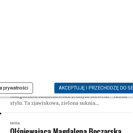
premierze kolekcji: Paradyż My Way by
Gosia Baczyńska
Plejada gwiazd przybyła podziwiać kolekcję
Paradyż My Way by Gosia Baczyńska 29 czerwca ...
MODA
Przemodowe podsumowanie tygodnia
gwiazd!
Kolejny tydzień za nami! Jak na czerwonym
dywanie prezentowały się polskie gwiazdy? Kto
ka prywatności
AKCEPTUJĘ I PRZECHODZĘ DO S
zachwycił najbardziej? Poznajcie topowe stylizacje!
Małgorzata Kożuchowska Jednym słowem – ikona
stylu. Ta zjawiskowa, zielona suknia...
MODA
Olśniewająca Magdalena Boczarska