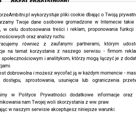
gości specjalnych!
Już dziś widzowie poznają zwycięzcę 13. edycji „Top
przeAmbitni.pl wykorzystuje pliki cookie dbając o Twoją prywatn
Model”. Walka o tytuł będzie zacięta, a emocje
rzamy Twoje dane osobowe gromadzone w Internecie takie j
sięgną zenitu. Ada, Karolina, Klaudia i Hubert to
, w celu dostosowania treści i reklam, proponowania funkcj
czwórka najlepszych,...
nościowych oraz analizy ruchu.
racujemy również z zaufanymi partnerami, którym udost
cje na temat korzystania z naszego serwisu - firmom rekl
MODA
społecznościowym i analitykom, którzy mogą łączyć je z dod
Stylowe i zachowawcze gwiazdy na
cjami.
pokazie Gosi Baczyńskiej: biurowa
est dobrowolna i możesz wycofać ją w każdym momencie - ma
Sablewska, konserwatywna
 dostępu, sprostowania, usunięcia lub ograniczenia przet
Kożuchowska, luksusowa
iśmy w Polityce Prywatności dodatkowe informacje oraz
Przetakiewicz, fioletowa Gessler
ikowania nam Twojej woli skorzystania z ww. praw.
[FOTO]
jąc w naszym serwisie akceptujesz niniejsze warunki.
Warszawskie Muzeum Historii Polski zamieniło się
w przestrzeń pełną magii i nowatorskich
rozwiązań. Pokaz Gosi Baczyńskiej „The Earth The