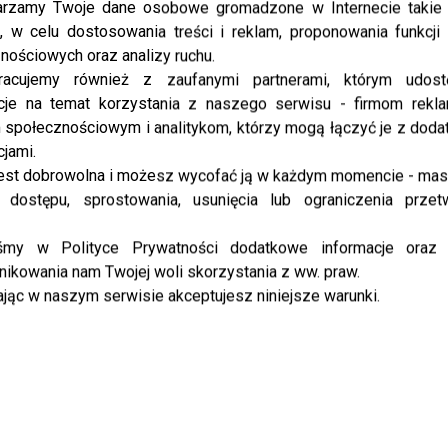
rzamy Twoje dane osobowe gromadzone w Internecie takie j
, w celu dostosowania treści i reklam, proponowania funkcj
Już 25 stycznia odbędzie się 34. Finał Wielkiej
nościowych oraz analizy ruchu.
Orkiestry Świątecznej Pomocy, a emocje rosną nie
racujemy również z zaufanymi partnerami, którym udost
tylko w związku ze szczytnym celem, lecz także z
cje na temat korzystania z naszego serwisu - firmom rekl
powodu wyjątkowych...
społecznościowym i analitykom, którzy mogą łączyć je z dod
cjami.
est dobrowolna i możesz wycofać ją w każdym momencie - ma
SHOWBIZ
Jerzy Owsiak ogłasza zmiany w WOŚP.
 dostępu, sprostowania, usunięcia lub ograniczenia przet
Czy to koniec pewnej epoki?
iśmy w Polityce Prywatności dodatkowe informacje oraz
Jerzy Owsiak, jedna z najbardziej rozpoznawalnych
ikowania nam Twojej woli skorzystania z ww. praw.
postaci życia społecznego w Polsce, zapowiedział
jąc w naszym serwisie akceptujesz niniejsze warunki.
poważne zmiany dotyczące swojej obecności w
Wielkiej Orkiestrze Świątecznej Pomocy. W szczerej
rozmowie ujawnił...
SHOWBIZ