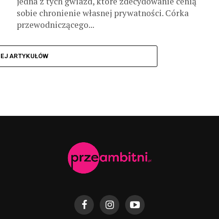
jedna z tych gwiazd, które zdecydowanie cenią
sobie chronienie własnej prywatności. Córka
przewodniczącego...
CEJ ARTYKUŁÓW