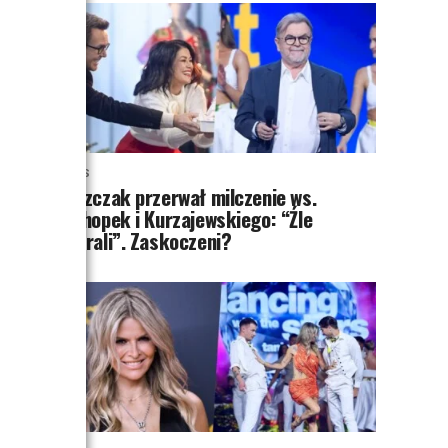
NEWS
Miszczak przerwał milczenie ws.
Cichopek i Kurzajewskiego: “Źle
wybrali”. Zaskoczeni?