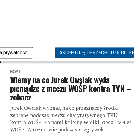
NEWS
Jak Gwiazdy wspierały WOŚP
17 stycznia 2020 roku, 28. Finał WOŚPU wsparło
wiele gwiazd – zobacz jak pomogli fundacji Jurka
Owsiaka! 28. Finał Wielkiej Orkiestry Świątecznej
Pomocy nadal trwa. Prawie...
ka prywatności
AKCEPTUJĘ I PRZECHODZĘ DO S
NEWS
Wiemy na co Jurek Owsiak wyda
pieniądze z meczu WOŚP kontra TVN –
zobacz
Jurek Owsiak wyznał, na co przeznaczy środki
zebrane podczas meczu charytatywnego TVN
kontra WOŚP. Za nami kolejny Wielki Mecz TVN vs
WOŚP! W rozmowie podczas rozgrywek