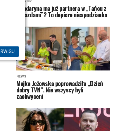
SHOWBIZ
Mandaryna ma już partnera w „Tańcu z
Gwiazdami”? To dopiero niespodzianka
ERWISU
NEWS
Majka Jeżowska poprowadziła „Dzień
dobry TVN”. Nie wszyscy byli
zachwyceni