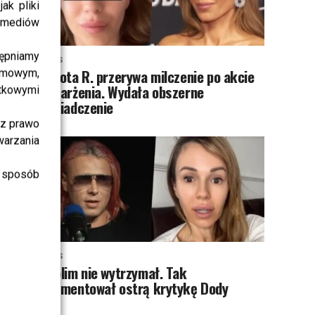
ak pliki
i mediów
ępniamy
NEWS
Dorota R. przerywa milczenie po akcie
amowym,
oskarżenia. Wydała obszerne
atkowymi
oświadczenie
sz prawo
warzania
 sposób
NEWS
Skolim nie wytrzymał. Tak
skomentował ostrą krytykę Dody