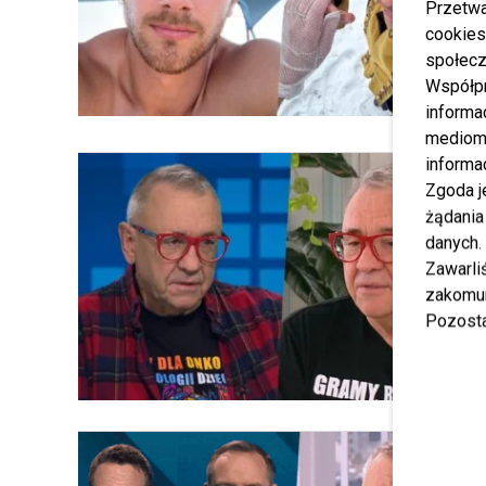
Przetwa
cookies
społecz
Współp
informa
mediom 
informa
Zgoda j
żądania
danych.
Zawarl
zakomun
Pozosta