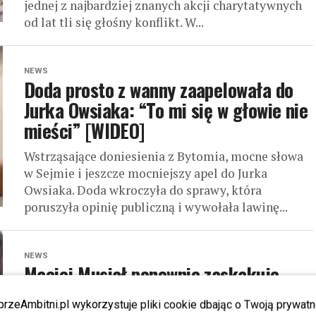
jednej z najbardziej znanych akcji charytatywnych
od lat tli się głośny konflikt. W...
NEWS
Doda prosto z wanny zaapelowała do
Jurka Owsiaka: “To mi się w głowie nie
mieści” [WIDEO]
Wstrząsające doniesienia z Bytomia, mocne słowa
w Sejmie i jeszcze mocniejszy apel do Jurka
Owsiaka. Doda wkroczyła do sprawy, która
poruszyła opinię publiczną i wywołała lawinę...
NEWS
Maciej Musiał ponownie zaskakuje.
Jego aukcja WOŚP rozgrzała fanki do
przeAmbitni.pl wykorzystuje pliki cookie dbając o Twoją prywatn
czerwoności