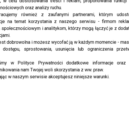
, w celu dostosowania treści i reklam, proponowania funkcj
basenie! Kinga ...
nościowych oraz analizy ruchu.
racujemy również z zaufanymi partnerami, którym udost
cje na temat korzystania z naszego serwisu - firmom rekl
NEWS
Ciężarna Kinga Korta pozuje topless!
społecznościowym i analitykom, którzy mogą łączyć je z dod
cjami.
To już 32. tydzień!
est dobrowolna i możesz wycofać ją w każdym momencie - ma
Kinga Korta pochwaliła się ciążowym brzuszkiem!
 dostępu, sprostowania, usunięcia lub ograniczenia przet
Ależ on już duży! Kinga ...
iśmy w Polityce Prywatności dodatkowe informacje oraz
ikowania nam Twojej woli skorzystania z ww. praw.
NEWS
jąc w naszym serwisie akceptujesz niniejsze warunki.
Nie uwierzycie, z kim spotkała się
Kinga Korta!
Kinga Korta pozuje u boku Lecha Wałęsy! Kinga ...
NEWS