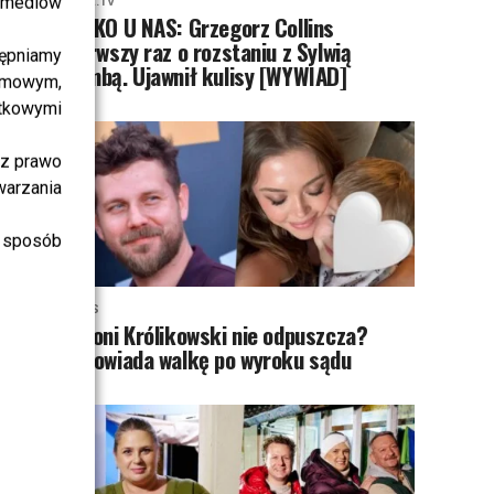
i mediów
PRZE.TV
TYLKO U NAS: Grzegorz Collins
pierwszy raz o rozstaniu z Sylwią
ępniamy
Bombą. Ujawnił kulisy [WYWIAD]
amowym,
atkowymi
sz prawo
warzania
 sposób
NEWS
Antoni Królikowski nie odpuszcza?
Zapowiada walkę po wyroku sądu