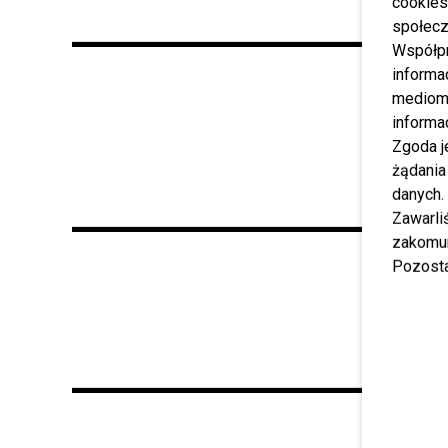
cookies
społecz
Współp
informa
mediom 
informa
Zgoda j
żądania
danych.
Zawarl
zakomun
Pozosta