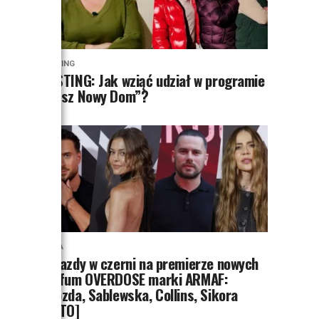
CASTING
CASTING: Jak wziąć udział w programie
„Nasz Nowy Dom”?
MODA
Gwiazdy w czerni na premierze nowych
perfum OVERDOSE marki ARMAF:
Opozda, Sablewska, Collins, Sikora
[FOTO]