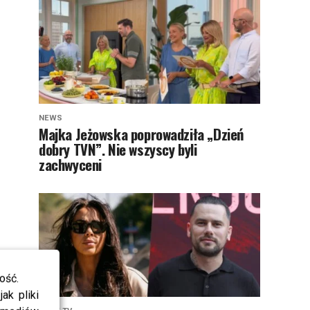
NEWS
Majka Jeżowska poprowadziła „Dzień
dobry TVN”. Nie wszyscy byli
zachwyceni
ość.
ak pliki