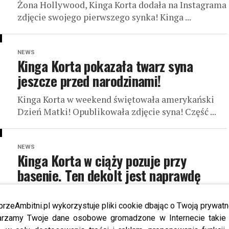
Żona Hollywood, Kinga Korta dodała na Instagrama
zdjęcie swojego pierwszego synka! Kinga ...
NEWS
Kinga Korta pokazała twarz syna
jeszcze przed narodzinami!
Kinga Korta w weekend świętowała amerykański
Dzień Matki! Opublikowała zdjęcie syna! Część ...
NEWS
Kinga Korta w ciąży pozuje przy
basenie. Ten dekolt jest naprawdę
duży!
przeAmbitni.pl wykorzystuje pliki cookie dbając o Twoją prywatn
Kinga Korta jest już w 8 miesiącu ciąży! Żona
rzamy Twoje dane osobowe gromadzone w Internecie takie j
Hollywood zdecydowała się na seksowną sesję przy