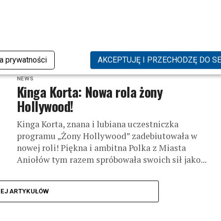
W restauracji San Lorenzo w Warszawie odbyła się
prezentacja kolekcji OPS! Objects z udziałem
gwiazd. Na pokaz nowej kolekcji biżuterii przybyły
między innymi Marcelina Zawadzka, Odeta Moro,...
ka prywatności
AKCEPTUJĘ I PRZECHODZĘ DO S
NEWS
Kinga Korta: Nowa rola żony
Hollywood!
Kinga Korta, znana i lubiana uczestniczka
programu „Żony Hollywood” zadebiutowała w
nowej roli! Piękna i ambitna Polka z Miasta
Aniołów tym razem spróbowała swoich sił jako...
CEJ ARTYKUŁÓW