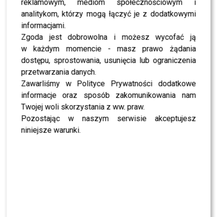
reklamowym, mediom społecznościowym i
NEWS
analitykom, którzy mogą łączyć je z dodatkowymi
Karolina Gilon ZALAŁA SIĘ łzami. Nagle zwróciła
się do Mateusza [WIDEO]
informacjami.
Zgoda jest dobrowolna i możesz wycofać ją
w każdym momencie - masz prawo żądania
SHOWBIZ
To z nim zatańczy Sara Janicka. Polsat odkrył
dostępu, sprostowania, usunięcia lub ograniczenia
pierwszą parę „Tańca z Gwiazdami”
przetwarzania danych.
Zawarliśmy w Polityce Prywatności dodatkowe
informacje oraz sposób zakomunikowania nam
SHOWBIZ
Izabela Kuna zaniemówiła na wizji. Tego
Twojej woli skorzystania z ww. praw.
kompletnie się nie spodziewała
Pozostając w naszym serwisie akceptujesz
niniejsze warunki.
NEWS
Przykre wieści ws. stanu zdrowia Joe Bidena. Syn
ujawnił nowe fakty
NEWS
Adam Zdrójkowski zrzucił koszulkę i zachwycił
fanów. Jak to zrobił?