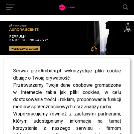
All posts tagged "kowbojki damskie trendy"
Serwis przeAmbitni.pl wykorzystuje pliki cookie
dbając o Twoją prywatność.
MODA
Te buty podbijają jesienne stylizacje – sprawdź,
Przetwarzamy Twoje dane osobowe gromadzone
co jest na topie!
w Internecie takie jak pliki cookies, w celu
dostosowania treści i reklam, proponowania funkcji
mediów społecznościowych oraz analizy ruchu.
Współpracujemy również z zaufanymi partnerami,
którym udostępniamy informacje na temat
SHOWBIZ
korzystania z naszego serwisu - firmom