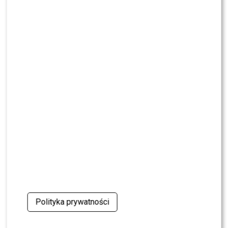
NEWS
Jeden telefon odmienił życie Dawida
Kwiatkowskiego. W tle Justin Bieber
SHOWBIZ
Żurnalista w „Tańcu z Gwiazdami”? Miszczak
przerwał milczenie
NEWS
„Lato z Radiem i TVP”: Skolim rozpętał dyskusję.
Wszystko przez jeden element
SHOWBIZ
Jędrzejczyk podlizuje się Wieniawie przed
„Tańcem z Gwiazdami”? Padły mocne słowa
Polityka prywatności
SHOWBIZ
To z nim Magda Tarnowska ma zatańczyć w